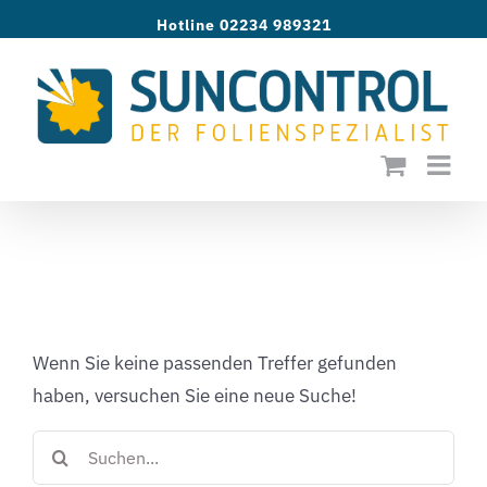
Zum
Hotline 02234 989321
Inhalt
springen
Neue Suche benötigt?
Wenn Sie keine passenden Treffer gefunden
haben, versuchen Sie eine neue Suche!
Suc
nac