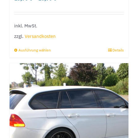
inkl. MwSt.
zzgl.
Versandkosten
Ausführung wählen
Details
Dieses
Produkt
weist
mehrere
Varianten
auf.
Die
Optionen
können
auf