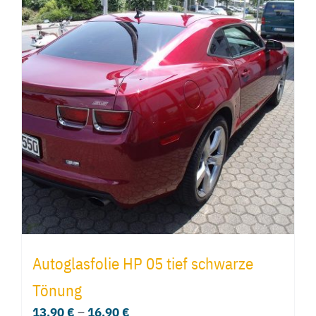
Autoglasfolie HP 05 tief schwarze
Tönung
13,90
€
–
16,90
€