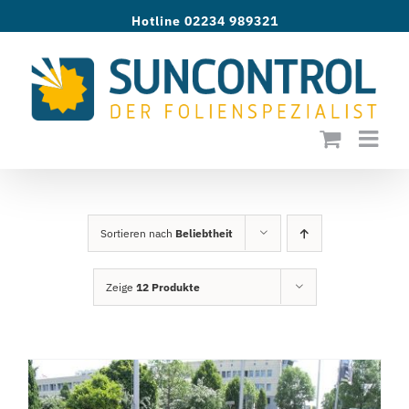
Zum
Hotline 02234 989321
Inhalt
springen
Sortieren nach
Beliebtheit
Zeige
12 Produkte