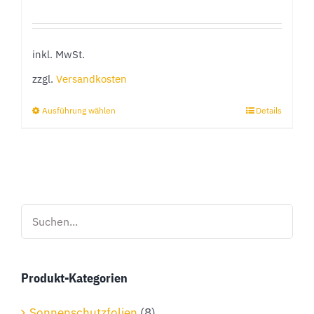
inkl. MwSt.
zzgl.
Versandkosten
Ausführung wählen
Details
Dieses
Produkt
weist
mehrere
Varianten
auf.
Die
Optionen
Produkt-Kategorien
können
auf
Sonnenschutzfolien
(8)