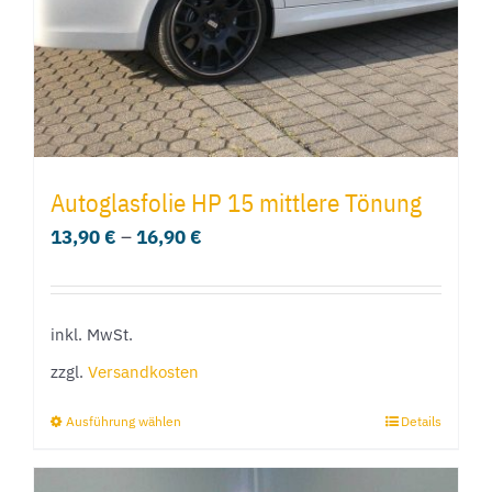
der
Produktseite
gewählt
werden
Autoglasfolie HP 15 mittlere Tönung
13,90
€
–
16,90
€
inkl. MwSt.
zzgl.
Versandkosten
Ausführung wählen
Details
Dieses
Produkt