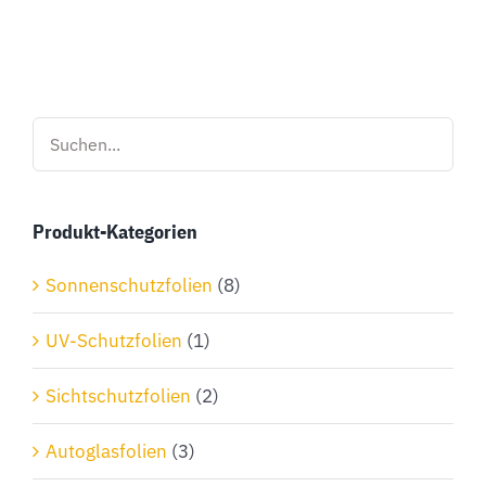
Produkt
weist
mehrere
Varianten
auf.
Die
Optionen
Produkt-Kategorien
können
auf
Sonnenschutzfolien
(8)
der
Produktseite
UV-Schutzfolien
(1)
gewählt
Sichtschutzfolien
(2)
werden
Autoglasfolien
(3)