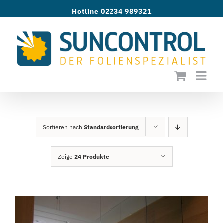
Zum
Hotline 02234 989321
Inhalt
springen
Sortieren nach
Standardsortierung
Zeige
24 Produkte