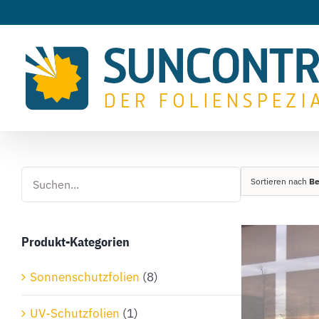
Zum
Inhalt
springen
Sortieren nach
Be
Produkt-Kategorien
Sonnenschutzfolien
(8)
UV-Schutzfolien
(1)