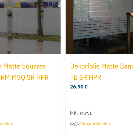
e Matte Squares
Dekorfolie Matte Ba
NRM MSQ SR HPR
FB SR HPR
26,90
€
inkl. MwSt.
kosten
zzgl.
Versandkosten