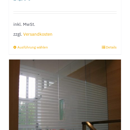
inkl. MwSt.
zzgl.
Versandkosten
Ausführung wählen
Details
Dieses
Produkt
weist
mehrere
Varianten
auf.
Die
Optionen
können
auf