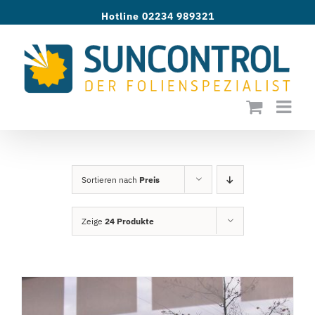
Zum
Hotline 02234 989321
Inhalt
springen
Sortieren nach
Preis
Zeige
24 Produkte