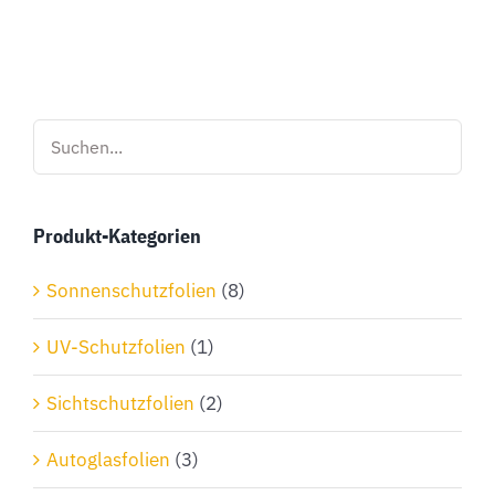
Produkt
weist
mehrere
Varianten
auf.
Die
Optionen
Produkt-Kategorien
können
auf
Sonnenschutzfolien
(8)
der
Produktseite
UV-Schutzfolien
(1)
gewählt
Sichtschutzfolien
(2)
werden
Autoglasfolien
(3)