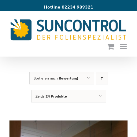
Zum
Hotline 02234 989321
Inhalt
springen
Sortieren nach
Bewertung
Zeige
24 Produkte