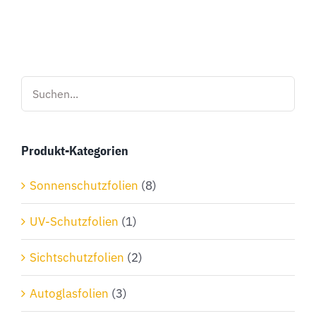
Produkt
weist
mehrere
Varianten
auf.
Die
Optionen
Produkt-Kategorien
können
auf
Sonnenschutzfolien
(8)
der
Produktseite
UV-Schutzfolien
(1)
gewählt
Sichtschutzfolien
(2)
werden
Autoglasfolien
(3)