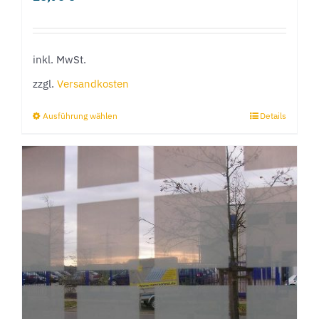
inkl. MwSt.
zzgl.
Versandkosten
Ausführung wählen
Details
Dieses
Produkt
weist
mehrere
Varianten
auf.
Die
Optionen
können
auf