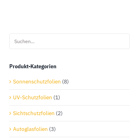
Produkt
weist
mehrere
Varianten
auf.
Die
Optionen
Produkt-Kategorien
können
auf
Sonnenschutzfolien
(8)
der
Produktseite
UV-Schutzfolien
(1)
gewählt
Sichtschutzfolien
(2)
werden
Autoglasfolien
(3)