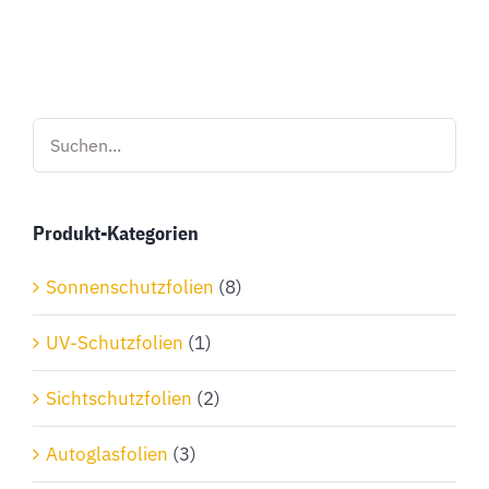
Produkt
weist
mehrere
Varianten
auf.
Die
Optionen
Produkt-Kategorien
können
auf
Sonnenschutzfolien
(8)
der
Produktseite
UV-Schutzfolien
(1)
gewählt
Sichtschutzfolien
(2)
werden
Autoglasfolien
(3)