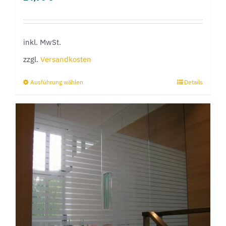
inkl. MwSt.
zzgl.
Versandkosten
Ausführung wählen
Details
Dieses
Produkt
weist
mehrere
Varianten
auf.
Die
Optionen
können
auf