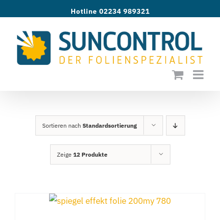
Zum
Hotline 02234 989321
Inhalt
springen
Sortieren nach
Standardsortierung
Zeige
12 Produkte