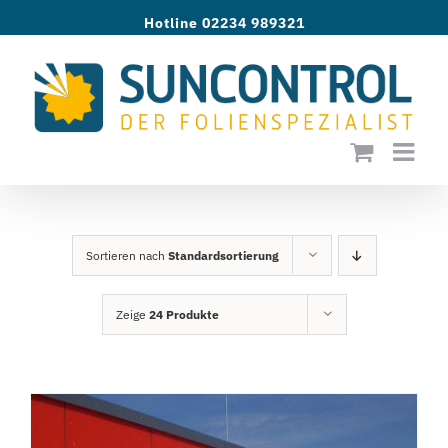
Zum
Hotline 02234 989321
Inhalt
springen
Sortieren nach
Standardsortierung
Zeige
24 Produkte