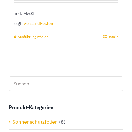
inkl. MwSt.
zzgl.
Versandkosten
Ausführung wählen
Details
Dieses
Produkt
weist
mehrere
Varianten
auf.
Die
Optionen
Produkt-Kategorien
können
auf
Sonnenschutzfolien
(8)
der