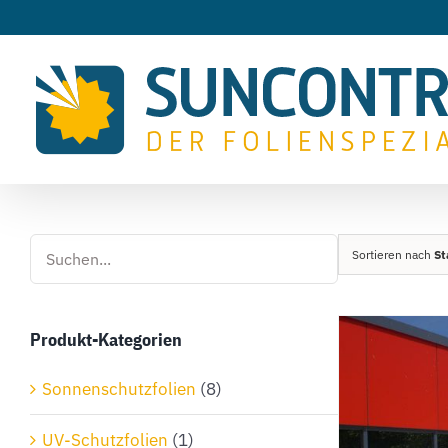
Zum
Inhalt
springen
Sortieren nach
St
Produkt-Kategorien
Sonnenschutzfolien
(8)
UV-Schutzfolien
(1)