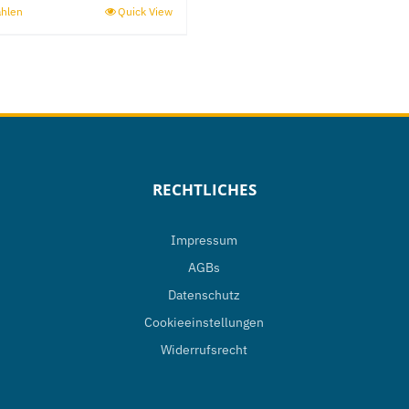
ählen
Quick View
Dieses
Produkt
weist
mehrere
Varianten
auf.
Die
RECHTLICHES
Optionen
können
Impressum
auf
AGBs
der
Datenschutz
Produktseite
Cookieeinstellungen
gewählt
Widerrufsrecht
werden