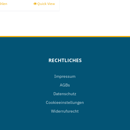
ählen
Quick View
Dieses
Produkt
weist
mehrere
Varianten
auf.
Die
RECHTLICHES
Optionen
können
Impressum
auf
AGBs
der
Datenschutz
Produktseite
Cookieeinstellungen
gewählt
Widerrufsrecht
werden