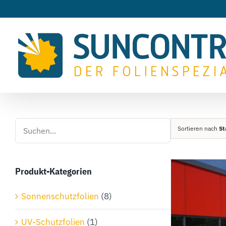
Zum
Inhalt
springen
Sortieren nach
St
Produkt-Kategorien
Sonnenschutzfolien
(8)
UV-Schutzfolien
(1)