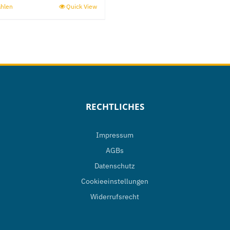
ählen
Quick View
Dieses
Produkt
weist
mehrere
Varianten
auf.
Die
RECHTLICHES
Optionen
können
Impressum
auf
AGBs
der
Datenschutz
Produktseite
Cookieeinstellungen
gewählt
Widerrufsrecht
werden