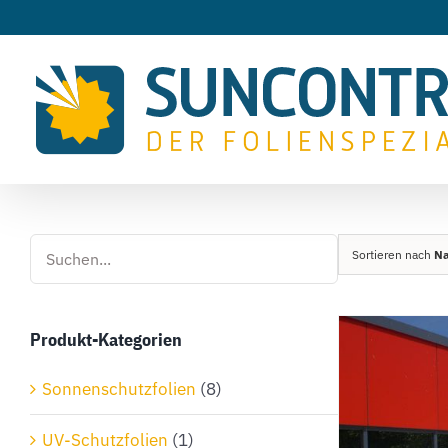
Zum
Inhalt
springen
Sortieren nach
N
Produkt-Kategorien
Sonnenschutzfolien
(8)
UV-Schutzfolien
(1)