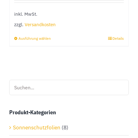
inkl. MwSt.
zzgl.
Versandkosten
Ausführung wählen
Details
Dieses
Produkt
weist
mehrere
Varianten
auf.
Die
Optionen
Produkt-Kategorien
können
auf
Sonnenschutzfolien
(8)
der