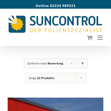
Zum
Hotline 02234 989321
Inhalt
springen
Sortieren nach
Bewertung
Zeige
12 Produkte