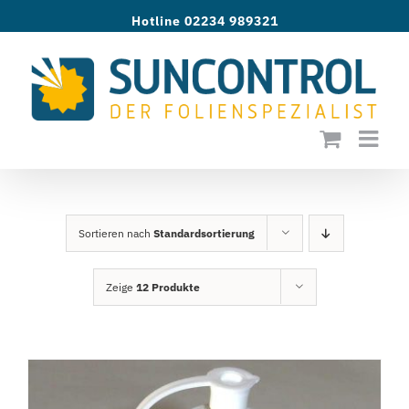
Zum
Hotline 02234 989321
Inhalt
springen
Sortieren nach
Standardsortierung
Zeige
12 Produkte