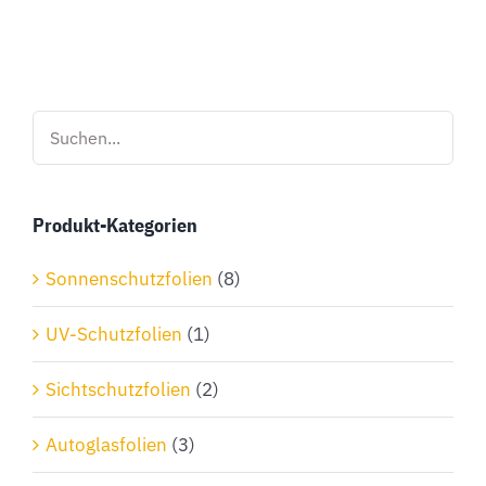
Produkt
weist
mehrere
Varianten
auf.
Die
Optionen
Produkt-Kategorien
können
auf
Sonnenschutzfolien
(8)
der
Produktseite
UV-Schutzfolien
(1)
gewählt
Sichtschutzfolien
(2)
werden
Autoglasfolien
(3)