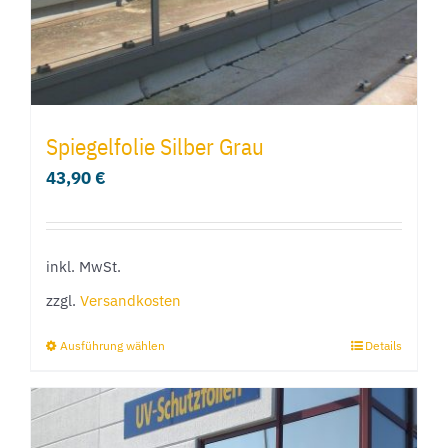
Produktseite
gewählt
werden
Spiegelfolie Silber Grau
43,90
€
inkl. MwSt.
zzgl.
Versandkosten
Ausführung wählen
Details
Dieses
Produkt
weist
mehrere