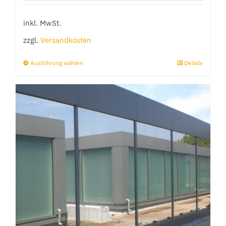
inkl. MwSt.
zzgl.
Versandkosten
Ausführung wählen
Details
Dieses
Produkt
weist
mehrere
Varianten
auf.
Die
Optionen
können
auf
der