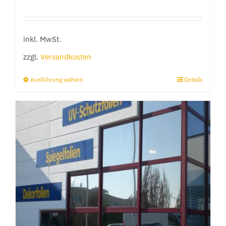
inkl. MwSt.
zzgl.
Versandkosten
Ausführung wählen
Details
Dieses
Produkt
weist
mehrere
Varianten
auf.
Die
Optionen
können
auf