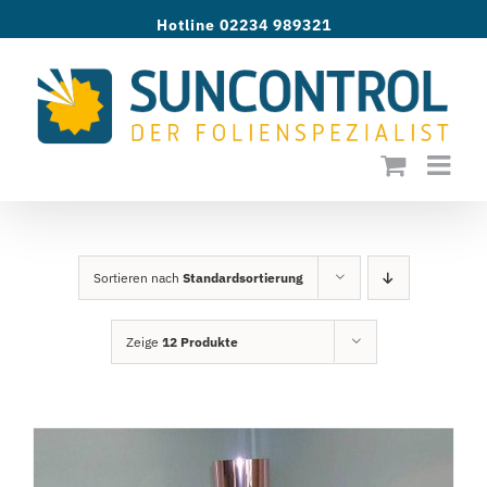
Zum
Hotline 02234 989321
Inhalt
springen
Sortieren nach
Standardsortierung
Zeige
12 Produkte