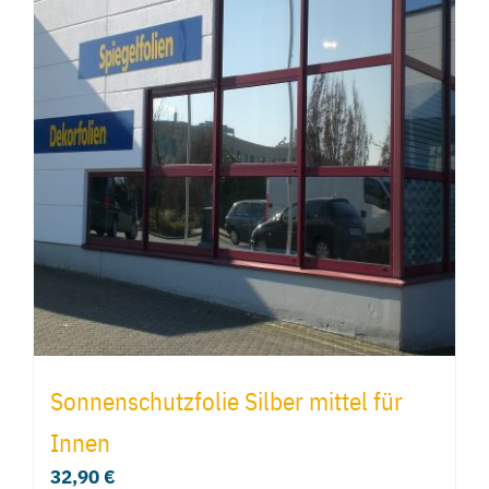
Varianten
auf.
Die
Optionen
können
auf
der
Produktseite
gewählt
werden
Sonnenschutzfolie Silber mittel für
Innen
32,90
€