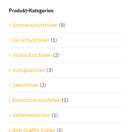
Optionen
Produkt-Kategorien
können
auf
Sonnenschutzfolien
(8)
der
Produktseite
UV-Schutzfolien
(1)
gewählt
Sichtschutzfolien
(2)
werden
Autoglasfolien
(3)
Dekorfolien
(2)
Einbruchschutzfolien
(1)
Sicherheitsfolien
(1)
Anti-Graffiti-Folien
(1)