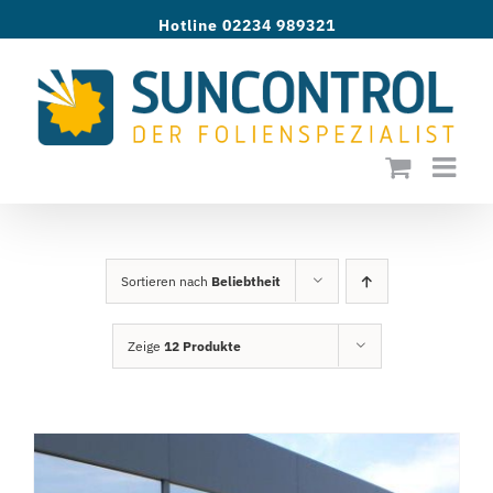
Zum
Hotline 02234 989321
Inhalt
springen
Sortieren nach
Beliebtheit
Zeige
12 Produkte