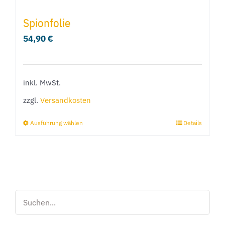
mehrere
Spionfolie
Varianten
54,90
€
auf.
Die
Optionen
inkl. MwSt.
können
zzgl.
Versandkosten
auf
der
Ausführung wählen
Details
Dieses
Produktseite
Produkt
gewählt
weist
werden
mehrere
Varianten
auf.
Die