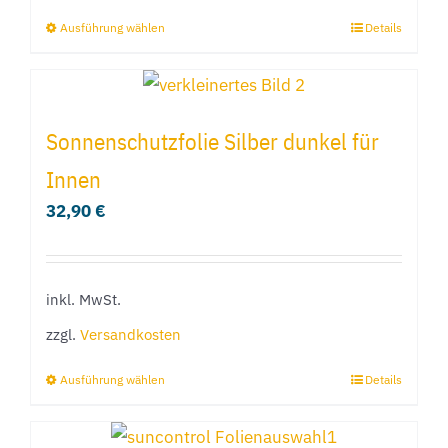
Produktseite
Ausführung wählen
Details
Dieses
gewählt
Produkt
werden
weist
mehrere
Sonnenschutzfolie Silber dunkel für
Varianten
Innen
auf.
32,90
€
Die
Optionen
können
inkl. MwSt.
auf
der
zzgl.
Versandkosten
Produktseite
Ausführung wählen
Details
Dieses
gewählt
Produkt
werden
weist