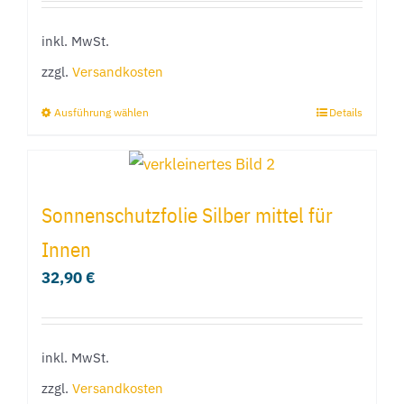
inkl. MwSt.
zzgl.
Versandkosten
Ausführung wählen
Details
Dieses
Produkt
weist
mehrere
Sonnenschutzfolie Silber mittel für
Varianten
Innen
auf.
32,90
€
Die
Optionen
können
inkl. MwSt.
auf
der
zzgl.
Versandkosten