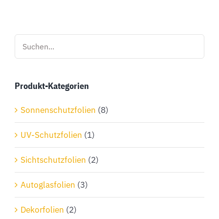
weist
mehrere
Varianten
auf.
Die
Optionen
Produkt-Kategorien
können
auf
Sonnenschutzfolien
(8)
der
Produktseite
UV-Schutzfolien
(1)
gewählt
Sichtschutzfolien
(2)
werden
Autoglasfolien
(3)
Dekorfolien
(2)