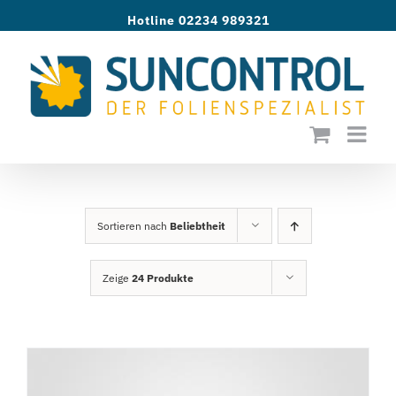
Zum
Hotline 02234 989321
Inhalt
springen
Sortieren nach
Beliebtheit
Zeige
24 Produkte