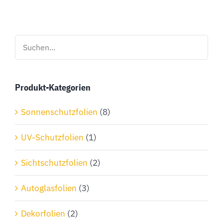
weist
mehrere
Varianten
auf.
Die
Optionen
Produkt-Kategorien
können
auf
Sonnenschutzfolien
(8)
der
Produktseite
UV-Schutzfolien
(1)
gewählt
Sichtschutzfolien
(2)
werden
Autoglasfolien
(3)
Dekorfolien
(2)