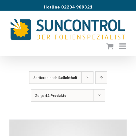
Zum
Hotline 02234 989321
Inhalt
springen
Sortieren nach
Beliebtheit
Zeige
12 Produkte