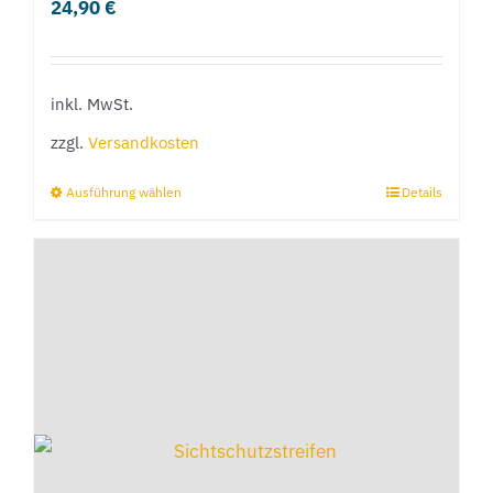
24,90
€
inkl. MwSt.
zzgl.
Versandkosten
Ausführung wählen
Details
Dieses
Produkt
weist
mehrere
Varianten
auf.
Die
Optionen
können