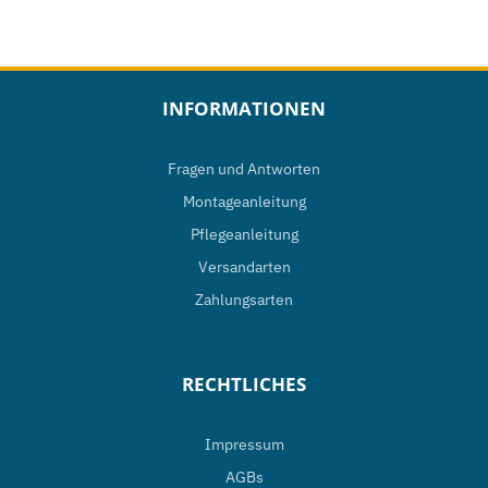
auf.
Die
Optionen
INFORMATIONEN
können
auf
Fragen und Antworten
der
Montageanleitung
Produktseite
Pflegeanleitung
gewählt
Versandarten
werden
Zahlungsarten
RECHTLICHES
Impressum
AGBs