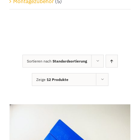
Montagezubehör
(5)
Sortieren nach
Standardsortierung
Zeige
12 Produkte