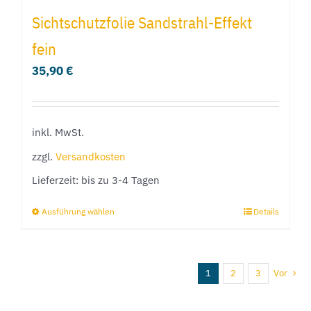
Sichtschutzfolie Sandstrahl-Effekt
fein
35,90
€
inkl. MwSt.
zzgl.
Versandkosten
Lieferzeit:
bis zu 3-4 Tagen
Ausführung wählen
Details
Dieses
Produkt
weist
1
2
3
Vor
mehrere
Varianten