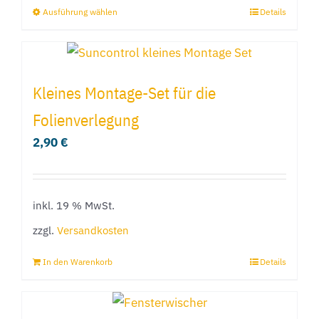
Ausführung wählen
Details
Dieses
Produkt
weist
mehrere
Kleines Montage-Set für die
Varianten
Folienverlegung
auf.
2,90
€
Die
Optionen
können
inkl. 19 % MwSt.
auf
der
zzgl.
Versandkosten
Produktseite
In den Warenkorb
Details
gewählt
werden