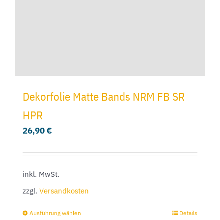
auf
der
Produktseite
gewählt
werden
Dekorfolie Matte Bands NRM FB SR
HPR
26,90
€
inkl. MwSt.
zzgl.
Versandkosten
Ausführung wählen
Details
Dieses