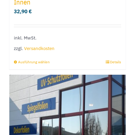
Innen
32,90
€
inkl. MwSt.
zzgl.
Versandkosten
Ausführung wählen
Details
Dieses
Produkt
weist
mehrere
Varianten
auf.
Die
Optionen