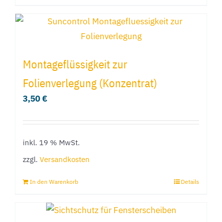
Produkt
weist
mehrere
Varianten
Montageflüssigkeit zur
auf.
Folienverlegung (Konzentrat)
Die
3,50
€
Optionen
können
auf
inkl. 19 % MwSt.
der
Produktseite
zzgl.
Versandkosten
gewählt
In den Warenkorb
Details
werden