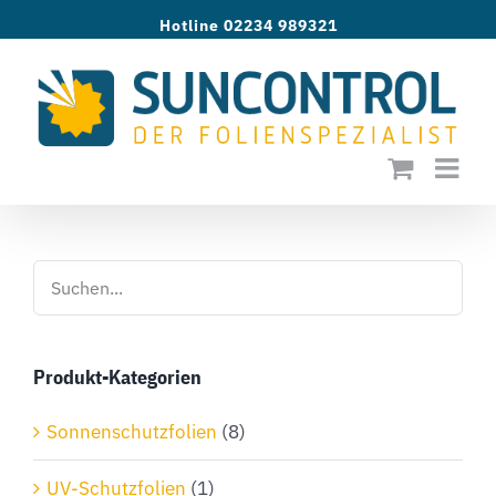
Zum
Hotline 02234 989321
Inhalt
springen
Produkt-Kategorien
Sonnenschutzfolien
(8)
UV-Schutzfolien
(1)