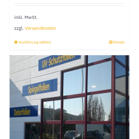
inkl. MwSt.
zzgl.
Versandkosten
Ausführung wählen
Details
Dieses
Produkt
weist
mehrere
Varianten
auf.
Die
Optionen
können
auf
der