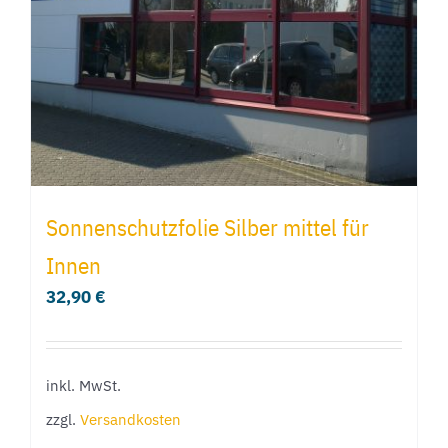
können
auf
der
Produktseite
gewählt
werden
Sonnenschutzfolie Silber mittel für
Innen
32,90
€
inkl. MwSt.
zzgl.
Versandkosten