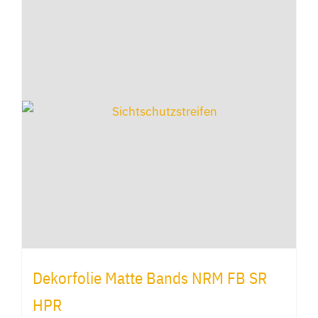
mehrere
Varianten
auf.
Die
Optionen
können
auf
der
Produktseite
gewählt
werden
Dekorfolie Matte Bands NRM FB SR
HPR