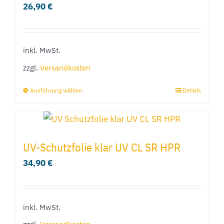
26,90
€
inkl. MwSt.
zzgl.
Versandkosten
Ausführung wählen
Details
Dieses
Produkt
weist
mehrere
UV-Schutzfolie klar UV CL SR HPR
Varianten
34,90
€
auf.
Die
Optionen
inkl. MwSt.
können