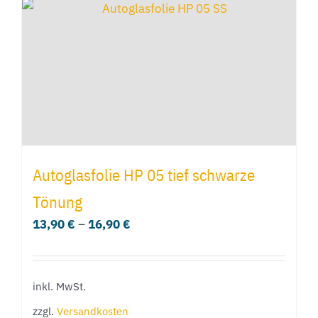
können
auf
der
Produktseite
gewählt
werden
Autoglasfolie HP 05 tief schwarze
Tönung
13,90
€
–
16,90
€
inkl. MwSt.
zzgl.
Versandkosten