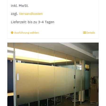
inkl. MwSt.
zzgl.
Versandkosten
Lieferzeit:
bis zu 3-4 Tagen
Ausführung wählen
Details
Dieses
Produkt
weist
mehrere
Varianten
auf.
Die
Optionen
können
auf
der