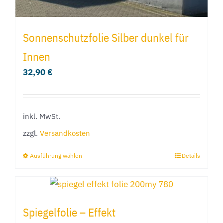
werden
Sonnenschutzfolie Silber dunkel für
Innen
32,90
€
inkl. MwSt.
zzgl.
Versandkosten
Ausführung wählen
Details
Dieses
Produkt
weist
mehrere
Spiegelfolie – Effekt
Varianten