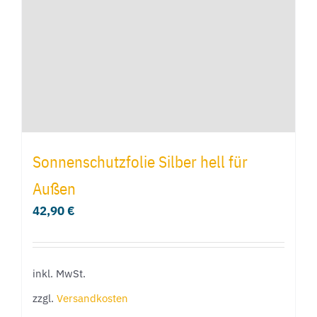
können
auf
der
Produktseite
gewählt
werden
Sonnenschutzfolie Silber hell für
Außen
42,90
€
inkl. MwSt.
zzgl.
Versandkosten