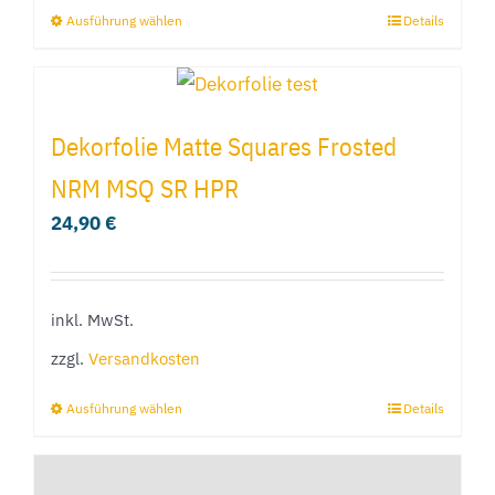
Ausführung wählen
Details
Dieses
Produkt
weist
mehrere
Dekorfolie Matte Squares Frosted
Varianten
NRM MSQ SR HPR
auf.
24,90
€
Die
Optionen
können
inkl. MwSt.
auf
der
zzgl.
Versandkosten
Produktseite
Ausführung wählen
Details
Dieses
gewählt
Produkt
werden
weist