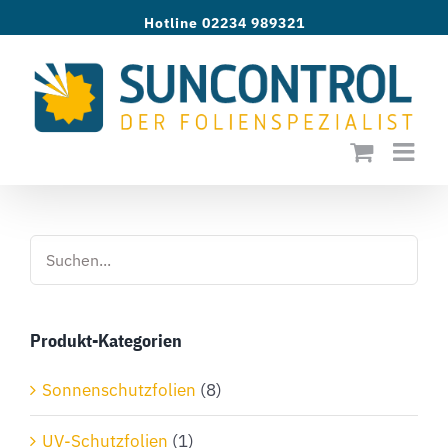
Zum
Hotline 02234 989321
Inhalt
springen
Produkt-Kategorien
Sonnenschutzfolien
(8)
UV-Schutzfolien
(1)