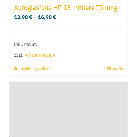
mehrere
Autoglasfolie HP 15 mittlere Tönung
Varianten
13,90
€
–
16,90
€
auf.
Die
Optionen
inkl. MwSt.
können
zzgl.
Versandkosten
auf
der
Ausführung wählen
Details
Dieses
Produktseite
Produkt
gewählt
weist
werden
mehrere
Varianten
auf.
Die
Optionen