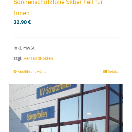
Sonnenschutzfolie Silber hell für
Innen
32,90
€
inkl. MwSt.
zzgl.
Versandkosten
Ausführung wählen
Details
Dieses
Produkt
weist
mehrere
Varianten
auf.
Die