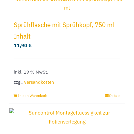
weist
mehrere
Varianten
Sprühflasche mit Sprühkopf, 750 ml
auf.
Inhalt
Die
11,90
€
Optionen
können
auf
inkl. 19 % MwSt.
der
Produktseite
zzgl.
Versandkosten
gewählt
In den Warenkorb
Details
werden