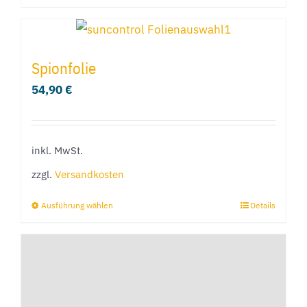
Produkt
weist
mehrere
Spionfolie
Varianten
54,90
€
auf.
Die
Optionen
inkl. MwSt.
können
zzgl.
Versandkosten
auf
der
Ausführung wählen
Details
Dieses
Produktseite
Produkt
gewählt
weist
werden
mehrere
Varianten