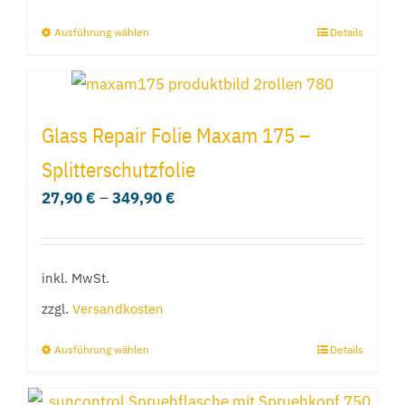
Ausführung wählen
Details
Dieses
Produkt
weist
mehrere
Glass Repair Folie Maxam 175 –
Varianten
Splitterschutzfolie
auf.
27,90
€
–
349,90
€
Die
Optionen
können
inkl. MwSt.
auf
der
zzgl.
Versandkosten
Produktseite
Ausführung wählen
Details
Dieses
gewählt
Produkt
werden