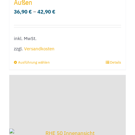
Außen
auf.
36,90
€
–
42,90
€
Die
Optionen
können
inkl. MwSt.
auf
der
zzgl.
Versandkosten
Produktseite
Ausführung wählen
Details
Dieses
gewählt
Produkt
werden
weist
mehrere
Varianten
auf.
Die
Optionen