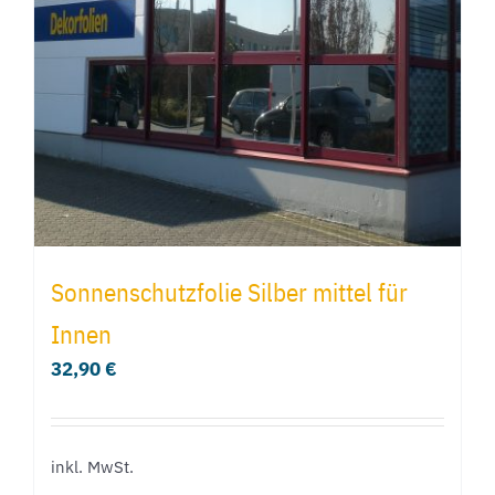
Optionen
können
auf
der
Produktseite
gewählt
werden
Sonnenschutzfolie Silber mittel für
Innen
32,90
€
inkl. MwSt.