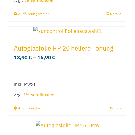
zzgl.
Versandkosten
auf
der
Ausführung wählen
Details
Dieses
Produktseite
Produkt
gewählt
weist
werden
mehrere
Autoglasfolie HP 20 hellere Tönung
Varianten
13,90
€
–
16,90
€
auf.
Die
Optionen
inkl. MwSt.
können
zzgl.
Versandkosten
auf
der
Ausführung wählen
Details
Dieses
Produktseite
Produkt
gewählt
weist
werden