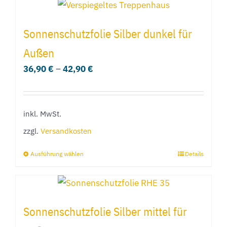
gewählt
weist
werden
mehrere
Sonnenschutzfolie Silber dunkel für
Varianten
Außen
auf.
36,90
€
–
42,90
€
Die
Optionen
können
inkl. MwSt.
auf
der
zzgl.
Versandkosten
Produktseite
Ausführung wählen
Details
Dieses
gewählt
Produkt
werden
weist
mehrere
Sonnenschutzfolie Silber mittel für
Varianten