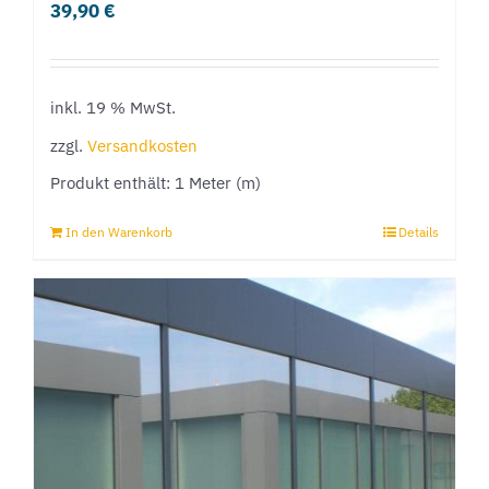
39,90
€
auf.
Die
Optionen
inkl. 19 % MwSt.
können
zzgl.
Versandkosten
auf
Produkt enthält: 1
Meter (m)
der
Produktseite
In den Warenkorb
Details
gewählt
werden