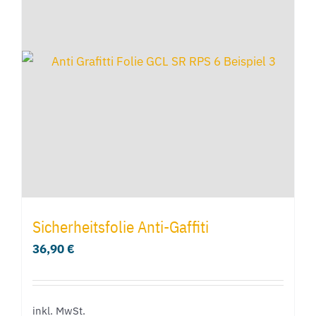
auf.
Die
Optionen
können
auf
der
Produktseite
gewählt
werden
Sicherheitsfolie Anti-Gaffiti
36,90
€
inkl. MwSt.