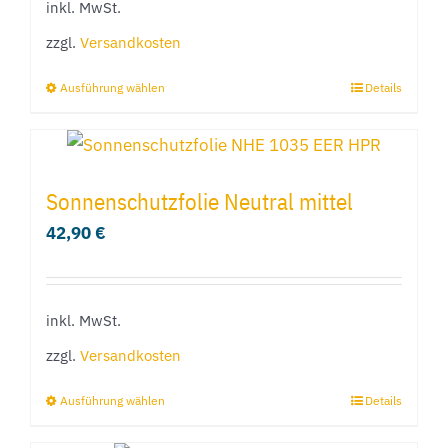
inkl. MwSt.
zzgl.
Versandkosten
Ausführung wählen
Details
Dieses
Produkt
weist
mehrere
Sonnenschutzfolie Neutral mittel
Varianten
42,90
€
auf.
Die
Optionen
inkl. MwSt.
können
zzgl.
Versandkosten
auf
der
Ausführung wählen
Details
Dieses
Produktseite
Produkt