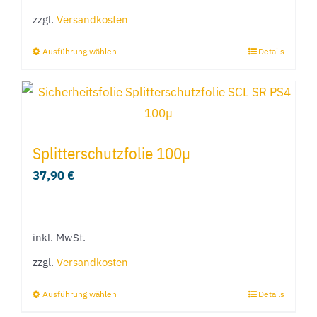
zzgl.
Versandkosten
Ausführung wählen
Details
Dieses
Produkt
weist
mehrere
Varianten
Splitterschutzfolie 100µ
auf.
37,90
€
Die
Optionen
können
inkl. MwSt.
auf
zzgl.
Versandkosten
der
Produktseite
Ausführung wählen
Details
Dieses
gewählt