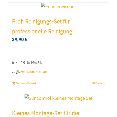
Produkt
werden
weist
mehrere
Profi Reinigungs-Set für
Varianten
professionelle Reinigung
auf.
39,90
€
Die
Optionen
können
inkl. 19 % MwSt.
auf
der
zzgl.
Versandkosten
Produktseite
In den Warenkorb
Details
gewählt
werden
Kleines Montage-Set für die