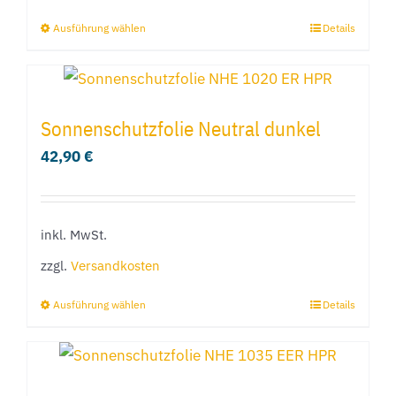
gewählt
Ausführung wählen
Details
Dieses
werden
Produkt
weist
mehrere
Sonnenschutzfolie Neutral dunkel
Varianten
42,90
€
auf.
Die
Optionen
inkl. MwSt.
können
zzgl.
Versandkosten
auf
der
Ausführung wählen
Details
Dieses
Produktseite
Produkt
gewählt
weist
werden
mehrere