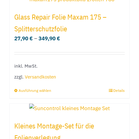
weist
mehrere
Glass Repair Folie Maxam 175 –
Varianten
Splitterschutzfolie
auf.
27,90
€
–
349,90
€
Die
Optionen
können
inkl. MwSt.
auf
der
zzgl.
Versandkosten
Produktseite
Ausführung wählen
Details
Dieses
gewählt
Produkt
werden
weist
mehrere
Kleines Montage-Set für die
Varianten
Folienverlegung
auf.