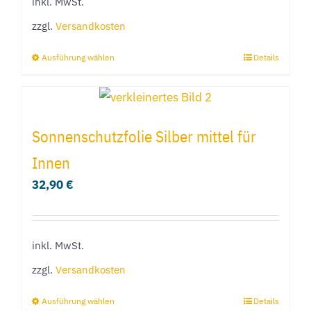
inkl. MwSt.
auf
der
zzgl.
Versandkosten
Produktseite
Ausführung wählen
Details
Dieses
gewählt
Produkt
werden
weist
mehrere
Sonnenschutzfolie Silber mittel für
Varianten
Innen
auf.
32,90
€
Die
Optionen
können
inkl. MwSt.
auf
der
zzgl.
Versandkosten
Produktseite
Ausführung wählen
Details
Dieses
gewählt