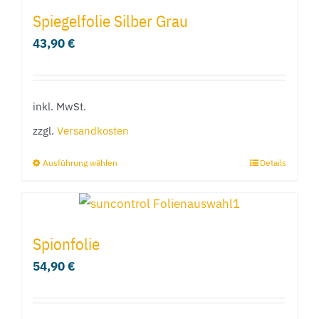
Spiegelfolie Silber Grau
43,90
€
inkl. MwSt.
zzgl.
Versandkosten
Ausführung wählen
Details
Dieses
Produkt
weist
mehrere
Spionfolie
Varianten
54,90
€
auf.
Die
Optionen