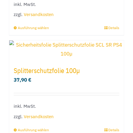
inkl. MwSt.
können
zzgl.
Versandkosten
auf
der
Ausführung wählen
Details
Dieses
Produktseite
Produkt
gewählt
weist
werden
mehrere
Varianten
Splitterschutzfolie 100µ
auf.
37,90
€
Die
Optionen
können
inkl. MwSt.
auf
zzgl.
Versandkosten
der
Produktseite
Ausführung wählen
Details
Dieses