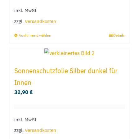
können
inkl. MwSt.
auf
der
zzgl.
Versandkosten
Produktseite
Ausführung wählen
Details
Dieses
gewählt
Produkt
werden
weist
mehrere
Sonnenschutzfolie Silber dunkel für
Varianten
Innen
auf.
32,90
€
Die
Optionen
können
inkl. MwSt.
auf
der
zzgl.
Versandkosten