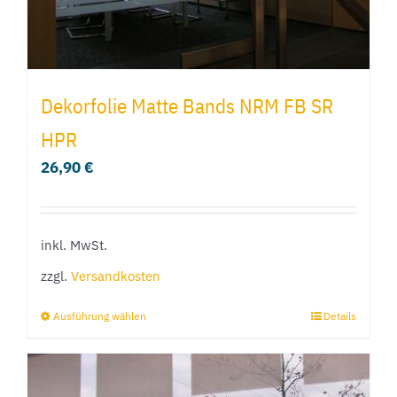
gewählt
werden
Dekorfolie Matte Bands NRM FB SR
HPR
26,90
€
inkl. MwSt.
zzgl.
Versandkosten
Ausführung wählen
Details
Dieses
Produkt
weist