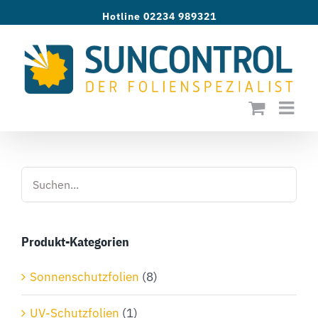
Zum
Hotline 02234 989321
Inhalt
springen
Produkt-Kategorien
Sonnenschutzfolien
(8)
UV-Schutzfolien
(1)