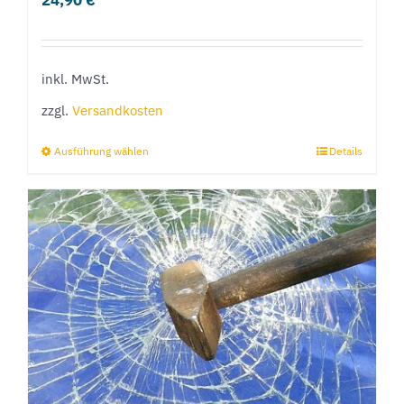
inkl. MwSt.
zzgl.
Versandkosten
Ausführung wählen
Details
Dieses
Produkt
weist
mehrere
Varianten
auf.
Die
Optionen
können
auf