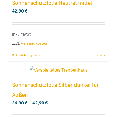
Sonnenschutzfolie Neutral mittel
Varianten
42,90
€
auf.
Die
Optionen
inkl. MwSt.
können
zzgl.
Versandkosten
auf
der
Ausführung wählen
Details
Dieses
Produktseite
Produkt
gewählt
weist
werden
mehrere
Sonnenschutzfolie Silber dunkel für
Varianten
Außen
auf.
36,90
€
–
42,90
€
Die
Optionen