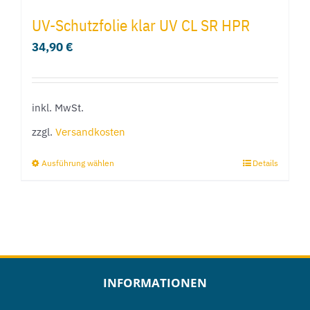
UV-Schutzfolie klar UV CL SR HPR
34,90
€
inkl. MwSt.
zzgl.
Versandkosten
Ausführung wählen
Details
Dieses
Produkt
weist
mehrere
Varianten
auf.
INFORMATIONEN
Die