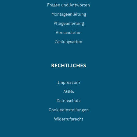
Optionen
Fragen und Antworten
können
Montageanleitung
auf
Pflegeanleitung
der
Versandarten
Produktseite
Zahlungsarten
gewählt
werden
RECHTLICHES
Impressum
AGBs
Datenschutz
Cookieeinstellungen
Widerrufsrecht