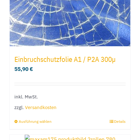
der
Produktseite
gewählt
werden
Einbruchschutzfolie A1 / P2A 300µ
55,90
€
inkl. MwSt.
zzgl.
Versandkosten
Ausführung wählen
Details
Dieses
Produkt