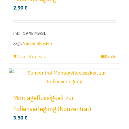
2,90
€
Die
Optionen
können
inkl. 19 % MwSt.
auf
der
zzgl.
Versandkosten
Produktseite
In den Warenkorb
Details
gewählt
werden
Montageflüssigkeit zur
Folienverlegung (Konzentrat)
3,50
€