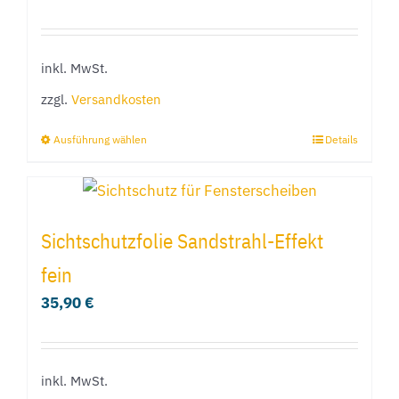
inkl. MwSt.
zzgl.
Versandkosten
Ausführung wählen
Details
Dieses
Produkt
weist
mehrere
Sichtschutzfolie Sandstrahl-Effekt
Varianten
fein
auf.
35,90
€
Die
Optionen
können
inkl. MwSt.
auf