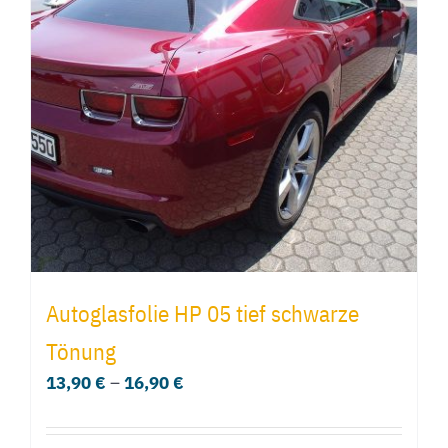
Autoglasfolie HP 05 tief schwarze
Tönung
13,90
€
–
16,90
€