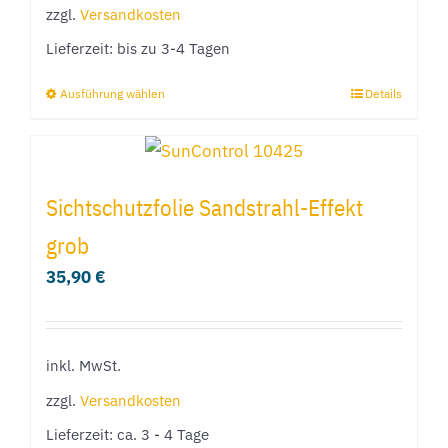
der
zzgl.
Versandkosten
Produktseite
Lieferzeit:
bis zu 3-4 Tagen
gewählt
Ausführung wählen
Details
Dieses
werden
Produkt
weist
mehrere
Sichtschutzfolie Sandstrahl-Effekt
Varianten
grob
auf.
35,90
€
Die
Optionen
können
inkl. MwSt.
auf
der
zzgl.
Versandkosten
Produktseite
Lieferzeit:
ca. 3 - 4 Tage