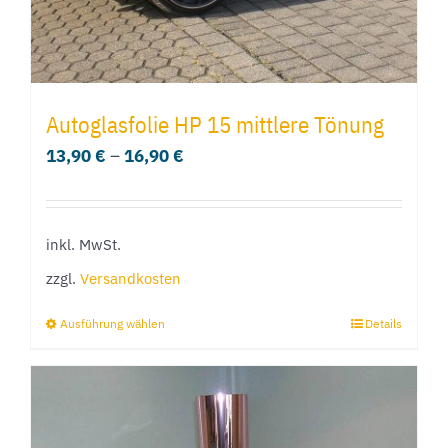
gewählt
werden
Autoglasfolie HP 15 mittlere Tönung
13,90
€
–
16,90
€
inkl. MwSt.
zzgl.
Versandkosten
Ausführung wählen
Details
Dieses
Produkt
weist
mehrere