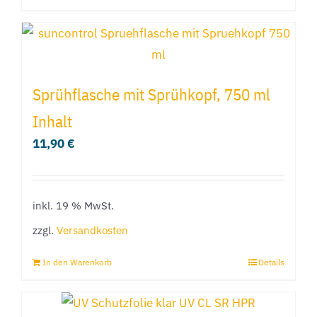
gewählt
Produkt
werden
weist
mehrere
Varianten
Sprühflasche mit Sprühkopf, 750 ml
auf.
Inhalt
Die
11,90
€
Optionen
können
auf
inkl. 19 % MwSt.
der
Produktseite
zzgl.
Versandkosten
gewählt
In den Warenkorb
Details
werden