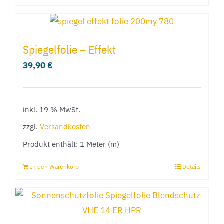
Produkt
werden
weist
mehrere
Spiegelfolie – Effekt
Varianten
39,90
€
auf.
Die
Optionen
inkl. 19 % MwSt.
können
zzgl.
Versandkosten
auf
Produkt enthält: 1
Meter (m)
der
Produktseite
In den Warenkorb
Details
gewählt
werden