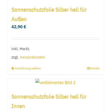
Sonnenschutzfolie Silber hell für
Außen
42,90
€
inkl. MwSt.
zzgl.
Versandkosten
Ausführung wählen
Details
Dieses
Produkt
weist
mehrere
Sonnenschutzfolie Silber hell für
Varianten
Innen
auf.