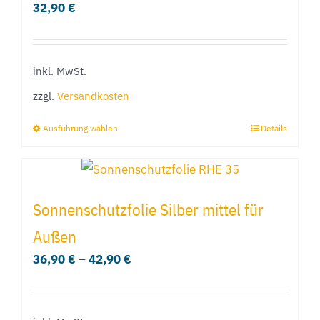
32,90
€
Die
Optionen
können
inkl. MwSt.
auf
der
zzgl.
Versandkosten
Produktseite
Ausführung wählen
Details
Dieses
gewählt
Produkt
werden
weist
mehrere
Sonnenschutzfolie Silber mittel für
Varianten
Außen
auf.
36,90
€
–
42,90
€
Die
Optionen
können