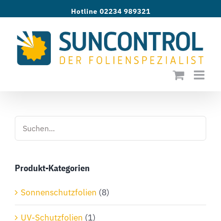
Zum
Hotline 02234 989321
Inhalt
springen
Produkt-Kategorien
Sonnenschutzfolien
(8)
UV-Schutzfolien
(1)