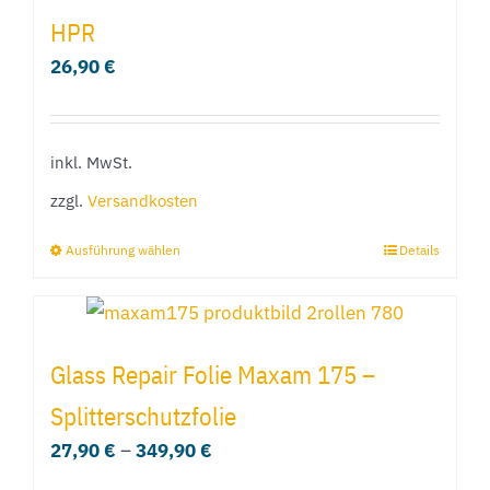
HPR
26,90
€
inkl. MwSt.
zzgl.
Versandkosten
Ausführung wählen
Details
Dieses
Produkt
weist
mehrere
Glass Repair Folie Maxam 175 –
Varianten
Splitterschutzfolie
auf.
27,90
€
–
349,90
€
Die
Optionen