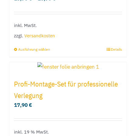
auf.
Die
Optionen
inkl. MwSt.
können
zzgl.
Versandkosten
auf
der
Ausführung wählen
Details
Dieses
Produktseite
Produkt
gewählt
weist
werden
mehrere
Profi-Montage-Set für professionelle
Varianten
Verlegung
auf.
17,90
€
Die
Optionen
können
inkl. 19 % MwSt.
auf