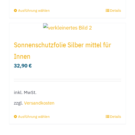
Produktseite
Ausführung wählen
Details
Dieses
gewählt
Produkt
werden
weist
mehrere
Sonnenschutzfolie Silber mittel für
Varianten
Innen
auf.
32,90
€
Die
Optionen
können
inkl. MwSt.
auf
der
zzgl.
Versandkosten
Produktseite
Ausführung wählen
Details
Dieses
gewählt
Produkt
werden