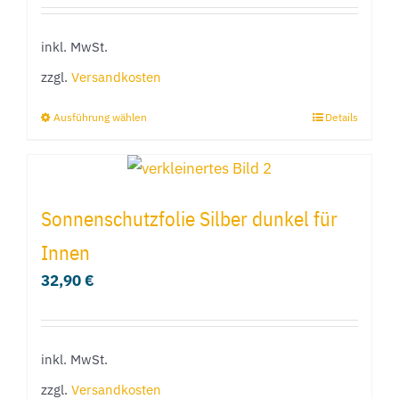
können
inkl. MwSt.
auf
der
zzgl.
Versandkosten
Produktseite
Ausführung wählen
Details
Dieses
gewählt
Produkt
werden
weist
mehrere
Sonnenschutzfolie Silber dunkel für
Varianten
Innen
auf.
32,90
€
Die
Optionen
können
inkl. MwSt.
auf
der
zzgl.
Versandkosten