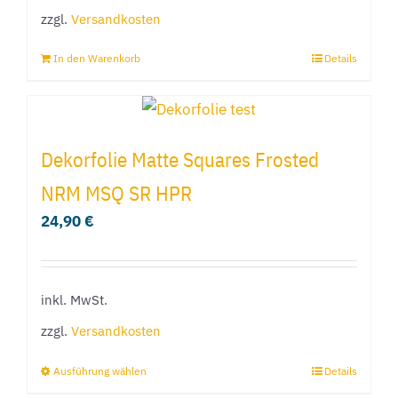
der
zzgl.
Versandkosten
Produktseite
In den Warenkorb
Details
gewählt
werden
Dekorfolie Matte Squares Frosted
NRM MSQ SR HPR
24,90
€
inkl. MwSt.
zzgl.
Versandkosten
Ausführung wählen
Details
Dieses