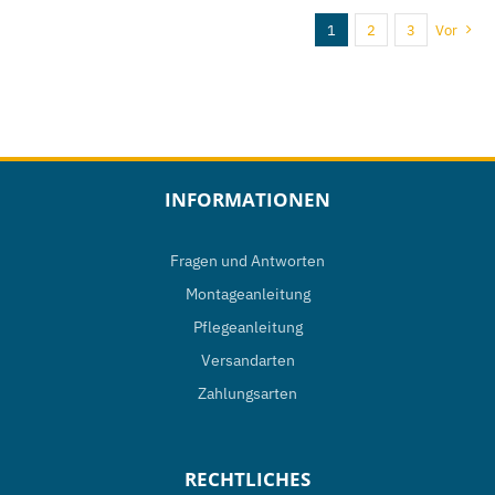
weist
1
2
3
Vor
mehrere
Varianten
auf.
Die
Optionen
INFORMATIONEN
können
auf
Fragen und Antworten
der
Montageanleitung
Produktseite
Pflegeanleitung
gewählt
Versandarten
werden
Zahlungsarten
RECHTLICHES