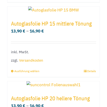
Produkt
weist
mehrere
Autoglasfolie HP 15 mittlere Tönung
Varianten
13,90
€
–
16,90
€
auf.
Die
Optionen
inkl. MwSt.
können
zzgl.
Versandkosten
auf
der
Ausführung wählen
Details
Dieses
Produktseite
Produkt
gewählt
weist
werden
mehrere
Autoglasfolie HP 20 hellere Tönung
Varianten
13,90
€
–
16,90
€