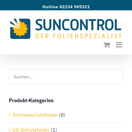
Zum
Hotline 02234 989321
Inhalt
springen
Produkt-Kategorien
Sonnenschutzfolien
(8)
UV-Schutzfolien
(1)