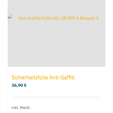
Die
Optionen
können
auf
der
Produktseite
gewählt
werden
Sicherheitsfolie Anti-Gaffiti
36,90
€
inkl. MwSt.