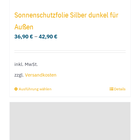
mehrere
Sonnenschutzfolie Silber dunkel für
Varianten
Außen
auf.
36,90
€
–
42,90
€
Die
Optionen
können
inkl. MwSt.
auf
der
zzgl.
Versandkosten
Produktseite
Ausführung wählen
Details
Dieses
gewählt
Produkt
werden
weist
mehrere
Varianten
auf.