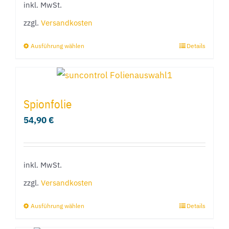
inkl. MwSt.
auf
zzgl.
Versandkosten
der
Produktseite
Ausführung wählen
Details
Dieses
gewählt
Produkt
werden
weist
mehrere
Spionfolie
Varianten
54,90
€
auf.
Die
Optionen
inkl. MwSt.
können
zzgl.
Versandkosten
auf
der
Ausführung wählen
Details
Dieses
Produktseite
Produkt