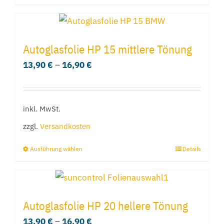
Produkt
weist
mehrere
Autoglasfolie HP 15 mittlere Tönung
Varianten
13,90
€
–
16,90
€
auf.
Die
Optionen
inkl. MwSt.
können
zzgl.
Versandkosten
auf
der
Ausführung wählen
Details
Dieses
Produktseite
Produkt
gewählt
weist
werden
mehrere
Autoglasfolie HP 20 hellere Tönung
Varianten
13,90
€
–
16,90
€