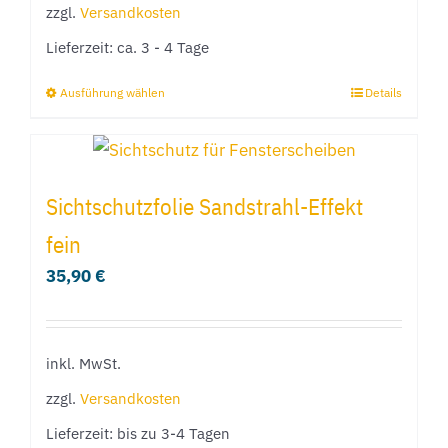
der
zzgl.
Versandkosten
Produktseite
Lieferzeit:
ca. 3 - 4 Tage
gewählt
Ausführung wählen
Details
Dieses
werden
Produkt
weist
mehrere
Sichtschutzfolie Sandstrahl-Effekt
Varianten
fein
auf.
35,90
€
Die
Optionen
können
inkl. MwSt.
auf
der
zzgl.
Versandkosten
Produktseite
Lieferzeit:
bis zu 3-4 Tagen