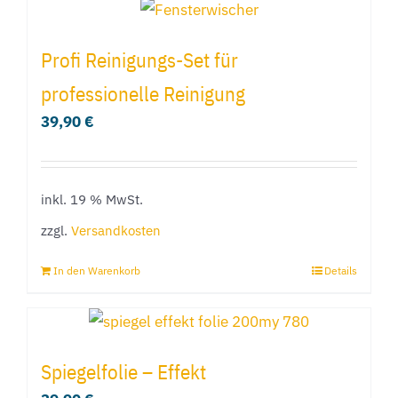
werden
weist
mehrere
Profi Reinigungs-Set für
Varianten
professionelle Reinigung
auf.
39,90
€
Die
Optionen
können
inkl. 19 % MwSt.
auf
der
zzgl.
Versandkosten
Produktseite
In den Warenkorb
Details
gewählt
werden
Spiegelfolie – Effekt