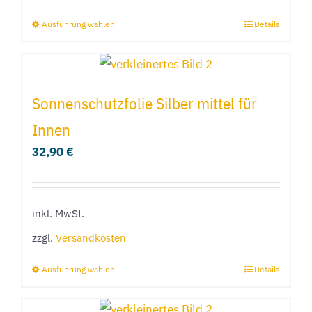
Produktseite
Ausführung wählen
Details
Dieses
gewählt
Produkt
werden
weist
mehrere
Sonnenschutzfolie Silber mittel für
Varianten
Innen
auf.
32,90
€
Die
Optionen
können
inkl. MwSt.
auf
der
zzgl.
Versandkosten
Produktseite
Ausführung wählen
Details
Dieses
gewählt
Produkt
werden