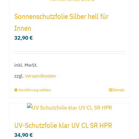
weist
mehrere
Sonnenschutzfolie Silber hell für
Varianten
Innen
auf.
32,90
€
Die
Optionen
können
inkl. MwSt.
auf
der
zzgl.
Versandkosten
Produktseite
Ausführung wählen
Details
Dieses
gewählt
Produkt
werden
weist
mehrere
UV-Schutzfolie klar UV CL SR HPR
Varianten
34,90
€
auf.