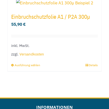
gewählt
weist
werden
mehrere
Einbruchschutzfolie A1 / P2A 300µ
Varianten
55,90
€
auf.
Die
Optionen
inkl. MwSt.
können
zzgl.
Versandkosten
auf
der
Ausführung wählen
Details
Dieses
Produktseite
Produkt
gewählt
weist
werden
mehrere
Varianten
auf.
INFORMATIONEN