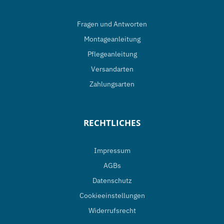
Die
Optionen
Fragen und Antworten
können
Montageanleitung
auf
Pflegeanleitung
der
Versandarten
Produktseite
Zahlungsarten
gewählt
werden
RECHTLICHES
Impressum
AGBs
Datenschutz
Cookieeinstellungen
Widerrufsrecht