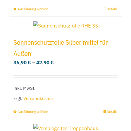
gewählt
Ausführung wählen
Details
Dieses
werden
Produkt
weist
mehrere
Sonnenschutzfolie Silber mittel für
Varianten
Außen
auf.
36,90
€
–
42,90
€
Die
Optionen
können
inkl. MwSt.
auf
der
zzgl.
Versandkosten
Produktseite
Ausführung wählen
Details
Dieses
gewählt
Produkt
werden
weist