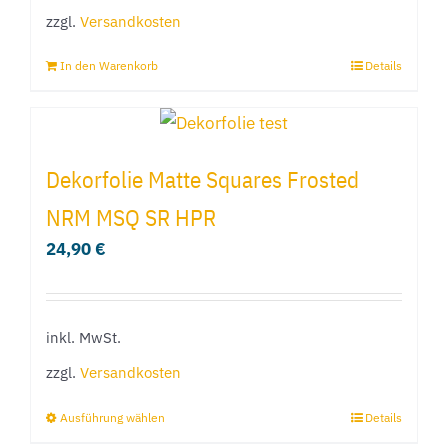
der
zzgl.
Versandkosten
Produktseite
In den Warenkorb
Details
gewählt
werden
Dekorfolie Matte Squares Frosted
NRM MSQ SR HPR
24,90
€
inkl. MwSt.
zzgl.
Versandkosten
Ausführung wählen
Details
Dieses