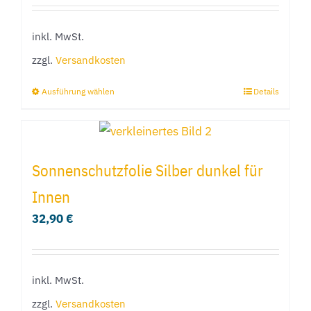
können
inkl. MwSt.
auf
der
zzgl.
Versandkosten
Produktseite
Ausführung wählen
Details
Dieses
gewählt
Produkt
werden
weist
mehrere
Sonnenschutzfolie Silber dunkel für
Varianten
Innen
auf.
32,90
€
Die
Optionen
können
inkl. MwSt.
auf
der
zzgl.
Versandkosten