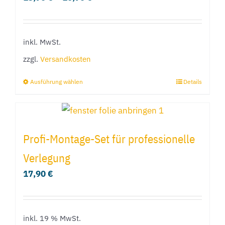
auf.
Die
Optionen
inkl. MwSt.
können
zzgl.
Versandkosten
auf
der
Ausführung wählen
Details
Dieses
Produktseite
Produkt
gewählt
weist
werden
mehrere
Profi-Montage-Set für professionelle
Varianten
Verlegung
auf.
17,90
€
Die
Optionen
können
inkl. 19 % MwSt.
auf