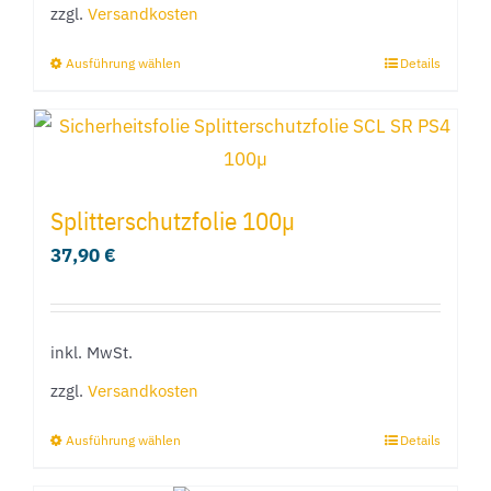
zzgl.
Versandkosten
Ausführung wählen
Details
Dieses
Produkt
weist
mehrere
Varianten
Splitterschutzfolie 100µ
auf.
37,90
€
Die
Optionen
können
inkl. MwSt.
auf
zzgl.
Versandkosten
der
Produktseite
Ausführung wählen
Details
Dieses
gewählt
Produkt