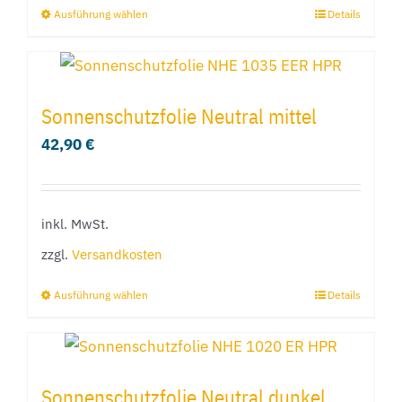
Ausführung wählen
Details
Dieses
Produkt
weist
mehrere
Sonnenschutzfolie Neutral mittel
Varianten
42,90
€
auf.
Die
Optionen
inkl. MwSt.
können
zzgl.
Versandkosten
auf
der
Ausführung wählen
Details
Dieses
Produktseite
Produkt
gewählt
weist
werden
mehrere
Sonnenschutzfolie Neutral dunkel