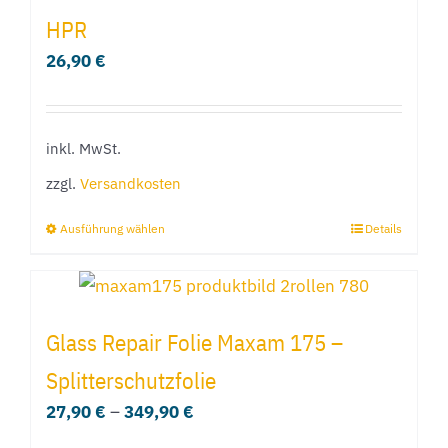
HPR
26,90
€
inkl. MwSt.
zzgl.
Versandkosten
Ausführung wählen
Details
Dieses
Produkt
weist
mehrere
Glass Repair Folie Maxam 175 –
Varianten
Splitterschutzfolie
auf.
27,90
€
–
349,90
€
Die
Optionen