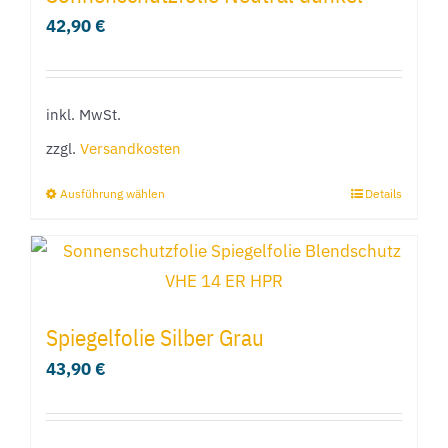
Varianten
42,90
€
auf.
Die
Optionen
inkl. MwSt.
können
zzgl.
Versandkosten
auf
der
Ausführung wählen
Details
Dieses
Produktseite
Produkt
gewählt
weist
werden
mehrere
Varianten
Spiegelfolie Silber Grau
auf.
43,90
€
Die
Optionen
können