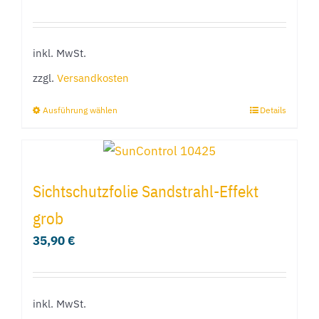
Die
Optionen
inkl. MwSt.
können
zzgl.
Versandkosten
auf
der
Ausführung wählen
Details
Dieses
Produktseite
Produkt
gewählt
weist
werden
mehrere
Sichtschutzfolie Sandstrahl-Effekt
Varianten
grob
auf.
35,90
€
Die
Optionen
können
inkl. MwSt.
auf