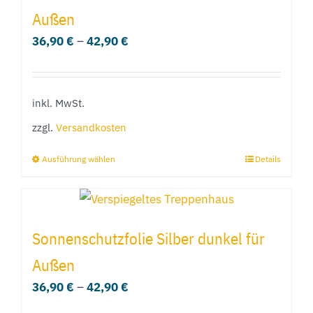
Varianten
Außen
auf.
36,90
€
–
42,90
€
Die
Optionen
können
inkl. MwSt.
auf
der
zzgl.
Versandkosten
Produktseite
Ausführung wählen
Details
Dieses
gewählt
Produkt
werden
weist
mehrere
Sonnenschutzfolie Silber dunkel für
Varianten
Außen
auf.
36,90
€
–
42,90
€
Die
Optionen