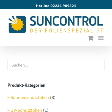
Zum
Hotline 02234 989321
Inhalt
springen
Produkt-Kategorien
Sonnenschutzfolien
(8)
UV-Schutzfolien
(1)