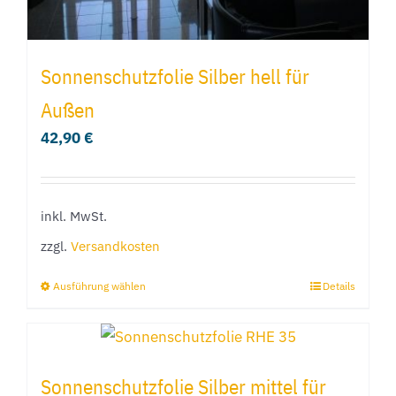
werden
Sonnenschutzfolie Silber hell für
Außen
42,90
€
inkl. MwSt.
zzgl.
Versandkosten
Ausführung wählen
Details
Dieses
Produkt
weist
mehrere
Sonnenschutzfolie Silber mittel für