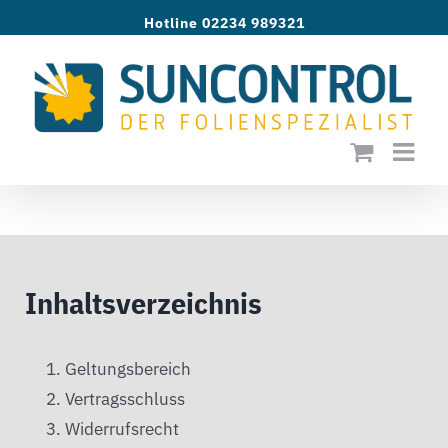
Zum
Hotline 02234 989321
Inhalt
springen
Inhaltsverzeichnis
Geltungsbereich
Vertragsschluss
Widerrufsrecht