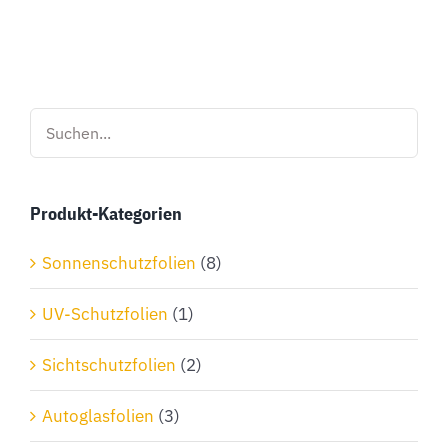
Produkt
weist
mehrere
Varianten
auf.
Die
Optionen
Produkt-Kategorien
können
auf
Sonnenschutzfolien
(8)
der
Produktseite
UV-Schutzfolien
(1)
gewählt
Sichtschutzfolien
(2)
werden
Autoglasfolien
(3)