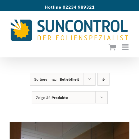
Zum
Hotline 02234 989321
Inhalt
springen
Sortieren nach
Beliebtheit
Zeige
24 Produkte