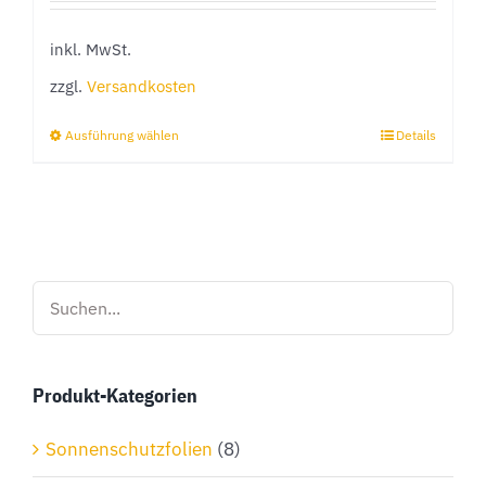
inkl. MwSt.
zzgl.
Versandkosten
Ausführung wählen
Details
Dieses
Produkt
weist
mehrere
Varianten
auf.
Die
Optionen
Produkt-Kategorien
können
auf
Sonnenschutzfolien
(8)
der