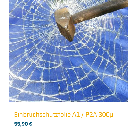
Einbruchschutzfolie A1 / P2A 300µ
55,90
€