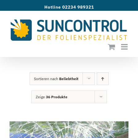
Zum
Hotline 02234 989321
Inhalt
springen
Sortieren nach
Beliebtheit
Zeige
36 Produkte