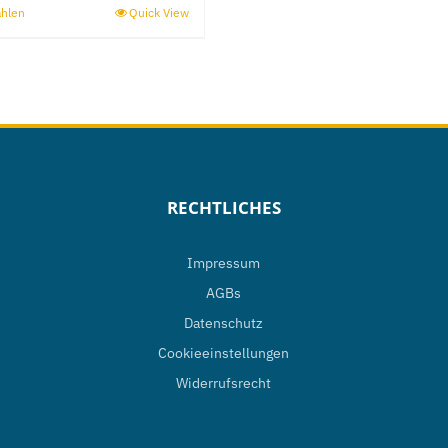
ählen
Quick View
Dieses
Produkt
weist
mehrere
Varianten
auf.
Die
RECHTLICHES
Optionen
können
Impressum
auf
AGBs
der
Datenschutz
Produktseite
Cookieeinstellungen
gewählt
Widerrufsrecht
werden