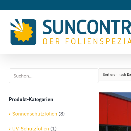
Zum
Inhalt
springen
Sortieren nach
D
Produkt-Kategorien
Sonnenschutzfolien
(8)
UV-Schutzfolien
(1)