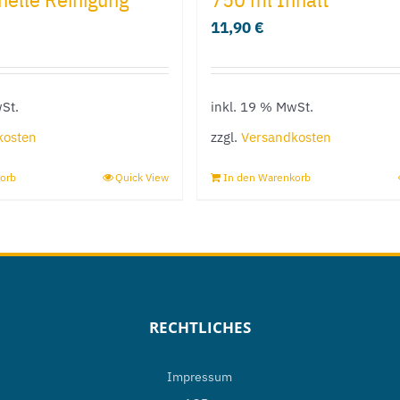
11,90
€
St.
inkl. 19 % MwSt.
kosten
zzgl.
Versandkosten
orb
Quick View
In den Warenkorb
RECHTLICHES
Impressum