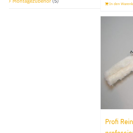
Montagezubehör
(5)
In den Warenk
Profi Rei
professio