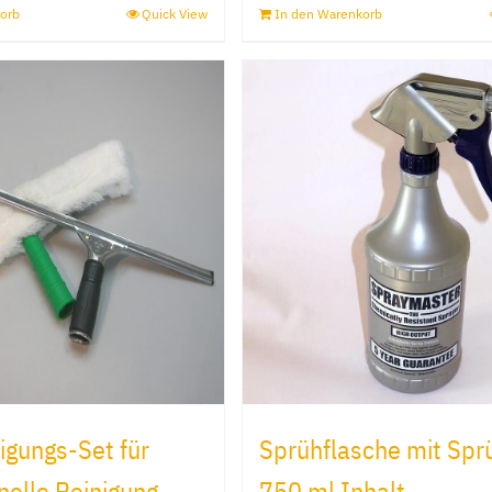
orb
Quick View
In den Warenkorb
nigungs-Set für
Sprühflasche mit Spr
nelle Reinigung
750 ml Inhalt