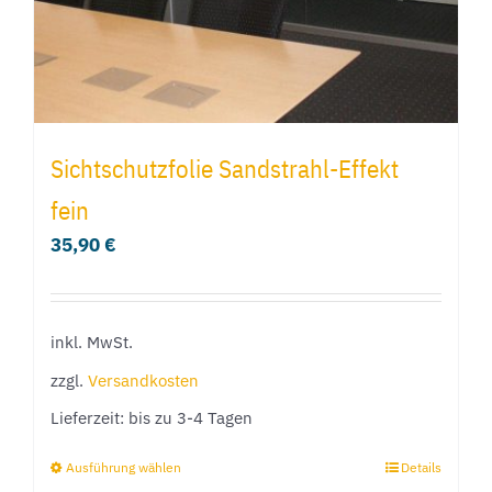
Produktseite
gewählt
werden
Sichtschutzfolie Sandstrahl-Effekt
fein
35,90
€
inkl. MwSt.
zzgl.
Versandkosten
Lieferzeit:
bis zu 3-4 Tagen
Ausführung wählen
Details
Dieses