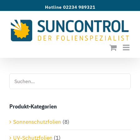
Zum
Hotline 02234 989321
Inhalt
springen
Produkt-Kategorien
Sonnenschutzfolien
(8)
UV-Schutzfolien
(1)