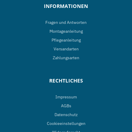
INFORMATIONEN
können
auf
Fragen und Antworten
der
Montageanleitung
Produktseite
Pflegeanleitung
gewählt
Versandarten
werden
Zahlungsarten
RECHTLICHES
Impressum
AGBs
Datenschutz
Cookieeinstellungen