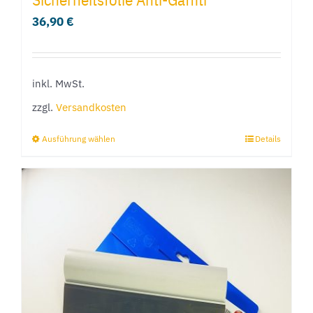
36,90
€
inkl. MwSt.
zzgl.
Versandkosten
Ausführung wählen
Details
Dieses
Produkt
weist
mehrere
Varianten
auf.
Die
Optionen
können