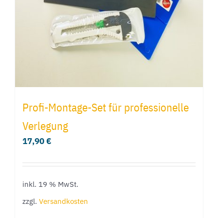
auf
der
Produktseite
gewählt
werden
Profi-Montage-Set für professionelle
Verlegung
17,90
€
inkl. 19 % MwSt.
zzgl.
Versandkosten