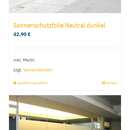
werden
Sonnenschutzfolie Neutral dunkel
42,90
€
inkl. MwSt.
zzgl.
Versandkosten
Ausführung wählen
Details
Dieses
Produkt
weist
mehrere
Varianten
auf.