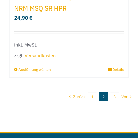
NRM MSQ SR HPR
auf.
24,90
€
Die
Optionen
können
inkl. MwSt.
auf
der
zzgl.
Versandkosten
Produktseite
Ausführung wählen
Details
Dieses
gewählt
Produkt
werden
weist
Zurück
1
2
3
Vor
mehrere
Varianten
auf.
Die
Optionen