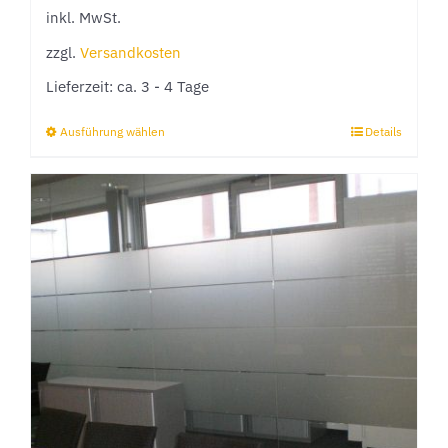
inkl. MwSt.
zzgl.
Versandkosten
Lieferzeit:
ca. 3 - 4 Tage
Ausführung wählen
Details
Dieses
Produkt
weist
mehrere
Varianten
auf.
Die
Optionen
können
auf
der