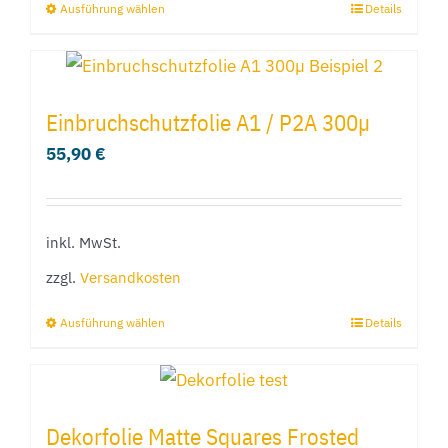
Ausführung wählen
Details
Dieses
Produkt
weist
mehrere
Einbruchschutzfolie A1 / P2A 300µ
Varianten
55,90
€
auf.
Die
Optionen
inkl. MwSt.
können
zzgl.
Versandkosten
auf
der
Ausführung wählen
Details
Dieses
Produktseite
Produkt
gewählt
weist
werden
mehrere
Dekorfolie Matte Squares Frosted
Varianten