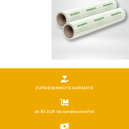
175
-
Splitterschutzfolie
Menge
ZUFRIEDENHEITS GARANTIE
ab 85 EUR Versandkostenfrei