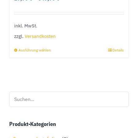
inkl. MwSt.
zzgl.
Versandkosten
Ausführung wählen
Details
Dieses
Produkt
weist
mehrere
Varianten
auf.
Die
Optionen
Produkt-Kategorien
können
auf