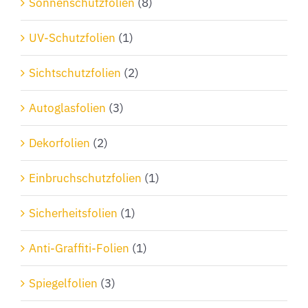
Sonnenschutzfolien
(8)
der
Produktseite
UV-Schutzfolien
(1)
gewählt
Sichtschutzfolien
(2)
werden
Autoglasfolien
(3)
Dekorfolien
(2)
Einbruchschutzfolien
(1)
Sicherheitsfolien
(1)
Anti-Graffiti-Folien
(1)
Spiegelfolien
(3)