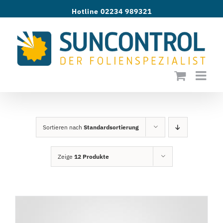
Zum
Hotline 02234 989321
Inhalt
springen
Sortieren nach
Standardsortierung
Zeige
12 Produkte