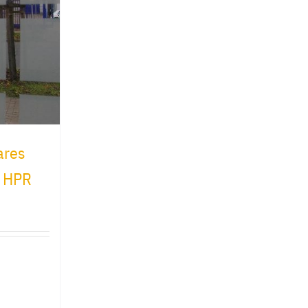
ares
 HPR