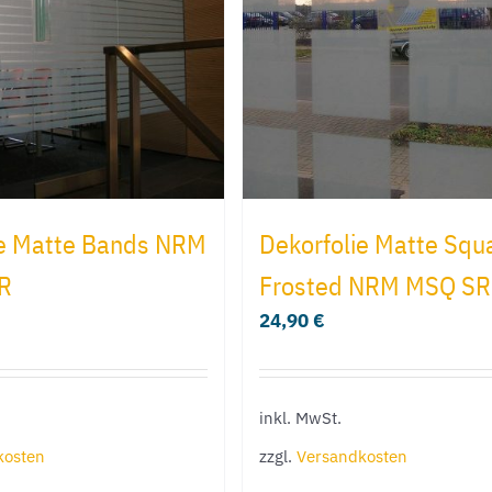
ie Matte Bands NRM
Dekorfolie Matte Squ
R
Frosted NRM MSQ SR
24,90
€
inkl. MwSt.
kosten
zzgl.
Versandkosten