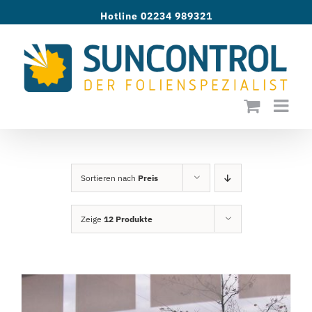
Zum
Hotline 02234 989321
Inhalt
springen
Sortieren nach
Preis
Zeige
12 Produkte