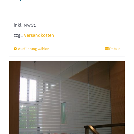
inkl. MwSt.
zzgl.
Versandkosten
Ausführung wählen
Details
Dieses
Produkt
weist
mehrere
Varianten
auf.
Die
Optionen
können
auf