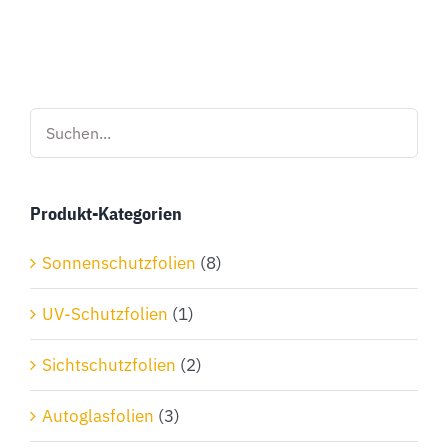
Produkt
weist
mehrere
Varianten
auf.
Die
Optionen
Produkt-Kategorien
können
auf
Sonnenschutzfolien
(8)
der
Produktseite
UV-Schutzfolien
(1)
gewählt
Sichtschutzfolien
(2)
werden
Autoglasfolien
(3)