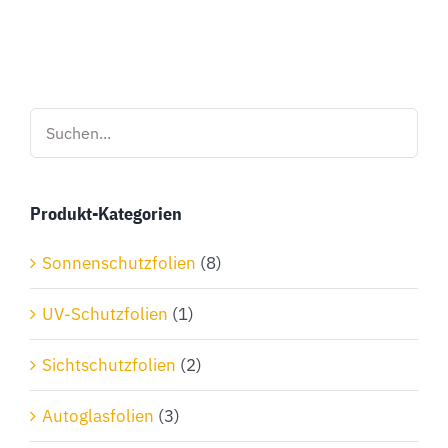
Produkt
weist
mehrere
Varianten
auf.
Die
Optionen
Produkt-Kategorien
können
auf
Sonnenschutzfolien
(8)
der
Produktseite
UV-Schutzfolien
(1)
gewählt
Sichtschutzfolien
(2)
werden
Autoglasfolien
(3)