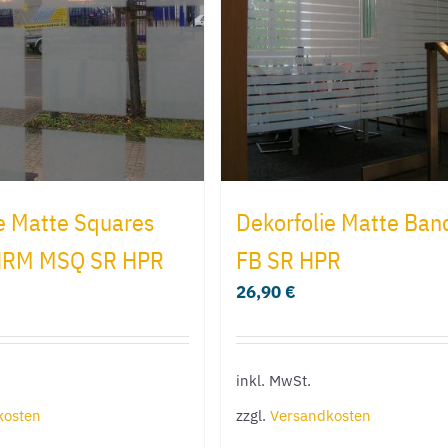
e Matte Squares
Dekorfolie Matte Ba
NRM MSQ SR HPR
FB SR HPR
26,90
€
inkl. MwSt.
kosten
zzgl.
Versandkosten