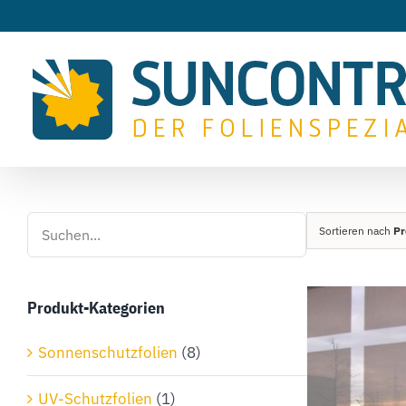
Zum
Inhalt
springen
Sortieren nach
Pr
Produkt-Kategorien
Sonnenschutzfolien
(8)
UV-Schutzfolien
(1)