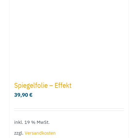
Spiegelfolie – Effekt
39,90
€
inkl. 19 % MwSt.
zzgl.
Versandkosten
Produkt enthält: 1
Meter (m)
In den Warenkorb
Details