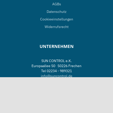
Europaallee 50 50226 Frechen
Tel 02234 - 989321
info@suncontrol.de
Öffnungszeiten
Mo. – Fr. 08.00 - 17.00 Uhr
Sa. nach Vereinbarung
Copyright 2021 | Powered by
JD
Facebook
X
YouTube
WordPress Cookie Hinweis von Real Cookie Banner