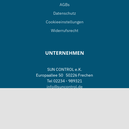
AGBs
Datenschutz
Cookieeinstellungen
Widerrufsrecht
UNTERNEHMEN
SUN CONTROL e.K.
Europaallee 50 50226 Frechen
Tel 02234 - 989321
info@suncontrol.de
Öffnungszeiten
Mo. – Fr. 08.00 - 17.00 Uhr
Sa. nach Vereinbarung