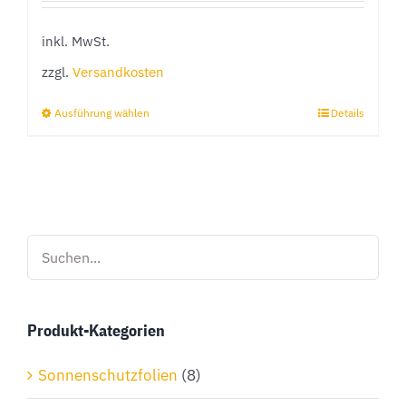
inkl. MwSt.
zzgl.
Versandkosten
Ausführung wählen
Details
Dieses
Produkt
weist
mehrere
Varianten
auf.
Die
Optionen
Produkt-Kategorien
können
auf
Sonnenschutzfolien
(8)
der