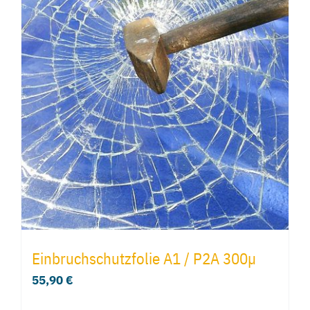
Einbruchschutzfolie A1 / P2A 300µ
55,90
€