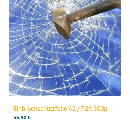
Einbruchschutzfolie A1 / P2A 300µ
55,90
€