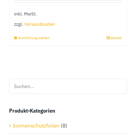
inkl. MwSt.
zzgl.
Versandkosten
Ausführung wählen
Details
Dieses
Produkt
weist
mehrere
Varianten
auf.
Die
Optionen
Produkt-Kategorien
können
auf
Sonnenschutzfolien
(8)
der