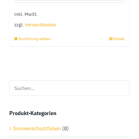
inkl. MwSt.
zzgl.
Versandkosten
Ausführung wählen
Details
Dieses
Produkt
weist
mehrere
Varianten
auf.
Die
Optionen
Produkt-Kategorien
können
auf
Sonnenschutzfolien
(8)
der