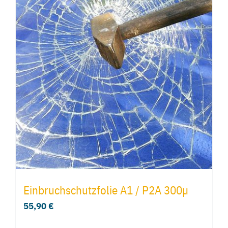
Einbruchschutzfolie A1 / P2A 300µ
55,90
€