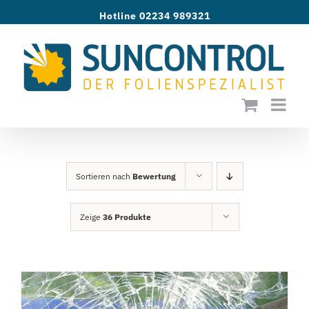
Zum
Hotline 02234 989321
Inhalt
springen
Sortieren nach
Bewertung
Zeige
36 Produkte