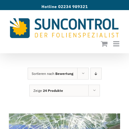
Zum
Hotline 02234 989321
Inhalt
springen
Sortieren nach
Bewertung
Zeige
24 Produkte