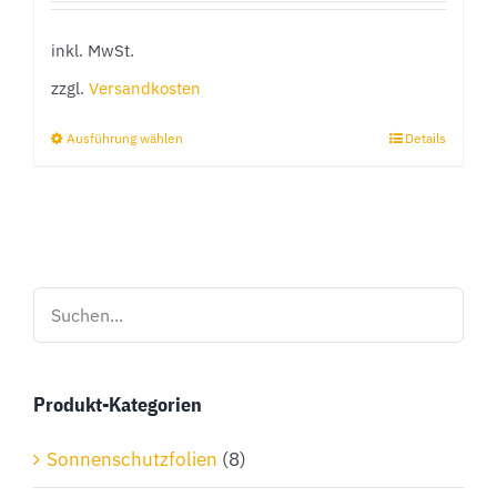
inkl. MwSt.
zzgl.
Versandkosten
Ausführung wählen
Details
Dieses
Produkt
weist
mehrere
Varianten
auf.
Die
Optionen
Produkt-Kategorien
können
auf
Sonnenschutzfolien
(8)
der