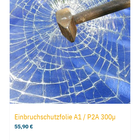
Einbruchschutzfolie A1 / P2A 300µ
55,90
€