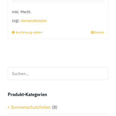
inkl. MwSt.
zzgl.
Versandkosten
Ausführung wählen
Details
Dieses
Produkt
weist
mehrere
Varianten
auf.
Die
Optionen
Produkt-Kategorien
können
auf
Sonnenschutzfolien
(8)
der