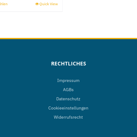
ählen
Quick View
Dieses
Produkt
weist
mehrere
Varianten
auf.
Die
RECHTLICHES
Optionen
können
Impressum
auf
AGBs
der
Datenschutz
Produktseite
Cookieeinstellungen
gewählt
Widerrufsrecht
werden