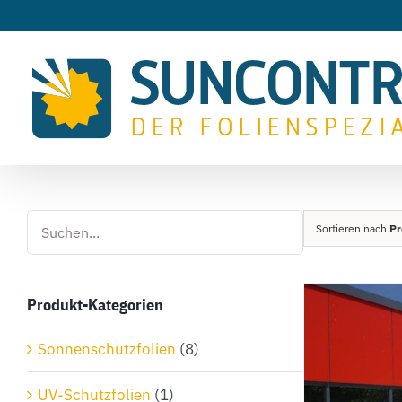
Zum
Inhalt
springen
Sortieren nach
Pr
Produkt-Kategorien
Sonnenschutzfolien
(8)
UV-Schutzfolien
(1)