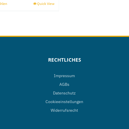
ählen
Quick View
Dieses
Produkt
weist
mehrere
Varianten
auf.
Die
RECHTLICHES
Optionen
können
Impressum
auf
AGBs
der
Datenschutz
Produktseite
Cookieeinstellungen
gewählt
Widerrufsrecht
werden