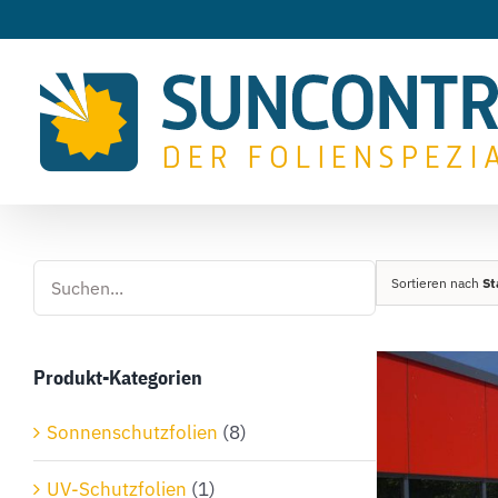
Zum
Inhalt
springen
Sortieren nach
St
Produkt-Kategorien
Sonnenschutzfolien
(8)
UV-Schutzfolien
(1)