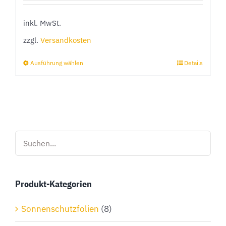
inkl. MwSt.
zzgl.
Versandkosten
Ausführung wählen
Details
Dieses
Produkt
weist
mehrere
Varianten
auf.
Die
Optionen
Produkt-Kategorien
können
auf
Sonnenschutzfolien
(8)
der