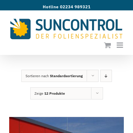
Zum
Hotline 02234 989321
Inhalt
springen
Sortieren nach
Standardsortierung
Zeige
12 Produkte