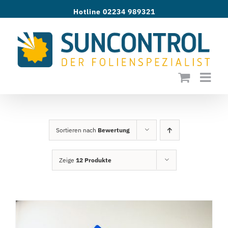
Zum
Hotline 02234 989321
Inhalt
springen
Sortieren nach
Bewertung
Zeige
12 Produkte