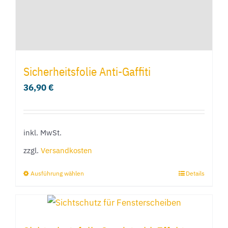
Sicherheitsfolie Anti-Gaffiti
36,90
€
inkl. MwSt.
zzgl.
Versandkosten
Ausführung wählen
Details
Dieses
Produkt
weist
mehrere