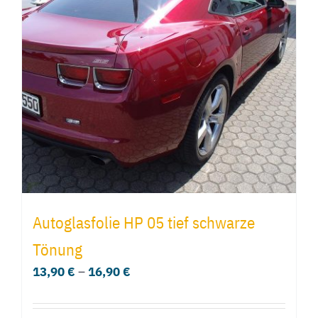
Autoglasfolie HP 05 tief schwarze
Tönung
13,90
€
–
16,90
€