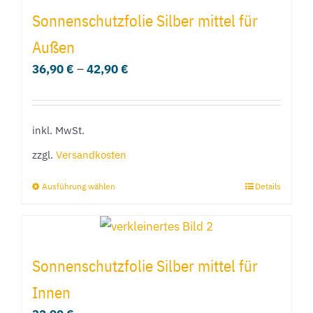
mehrere
Sonnenschutzfolie Silber mittel für
Varianten
Außen
auf.
36,90
€
–
42,90
€
Die
Optionen
können
inkl. MwSt.
auf
der
zzgl.
Versandkosten
Produktseite
Ausführung wählen
Details
Dieses
gewählt
Produkt
werden
weist
mehrere
Sonnenschutzfolie Silber mittel für
Varianten
Innen
auf.