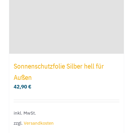
auf
der
Produktseite
gewählt
werden
Sonnenschutzfolie Silber hell für
Außen
42,90
€
inkl. MwSt.
zzgl.
Versandkosten