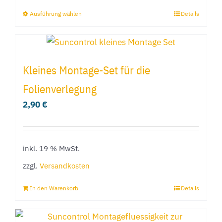
Produktseite
Ausführung wählen
Details
Dieses
gewählt
Produkt
werden
weist
mehrere
Kleines Montage-Set für die
Varianten
Folienverlegung
auf.
2,90
€
Die
Optionen
können
inkl. 19 % MwSt.
auf
der
zzgl.
Versandkosten
Produktseite
In den Warenkorb
Details
gewählt
werden