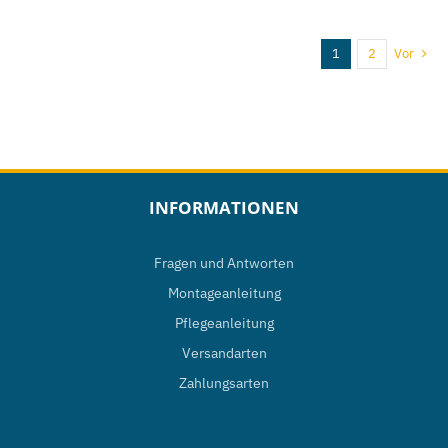
Produkt
weist
1
2
Vor
mehrere
Varianten
auf.
Die
Optionen
INFORMATIONEN
können
auf
Fragen und Antworten
der
Montageanleitung
Produktseite
Pflegeanleitung
gewählt
Versandarten
werden
Zahlungsarten