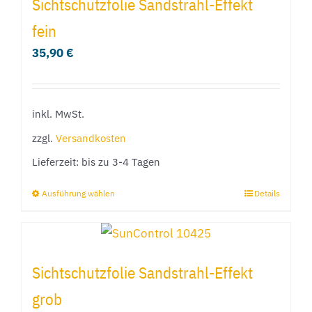
Sichtschutzfolie Sandstrahl-Effekt
Varianten
fein
auf.
35,90
€
Die
Optionen
können
inkl. MwSt.
auf
der
zzgl.
Versandkosten
Produktseite
Lieferzeit:
bis zu 3-4 Tagen
gewählt
Ausführung wählen
Details
Dieses
werden
Produkt
weist
mehrere
Sichtschutzfolie Sandstrahl-Effekt
Varianten
grob
auf.