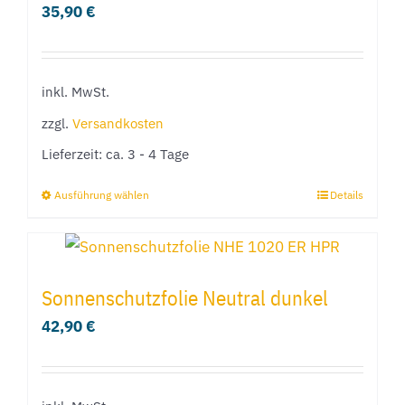
35,90
€
Die
Optionen
können
inkl. MwSt.
auf
der
zzgl.
Versandkosten
Produktseite
Lieferzeit:
ca. 3 - 4 Tage
gewählt
Ausführung wählen
Details
Dieses
werden
Produkt
weist
mehrere
Sonnenschutzfolie Neutral dunkel
Varianten
42,90
€
auf.
Die
Optionen