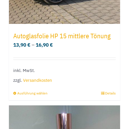
gewählt
werden
Autoglasfolie HP 15 mittlere Tönung
13,90
€
–
16,90
€
inkl. MwSt.
zzgl.
Versandkosten
Ausführung wählen
Details
Dieses
Produkt
weist
mehrere