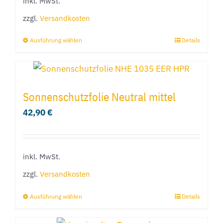
inkl. MwSt.
können
zzgl.
Versandkosten
auf
der
Ausführung wählen
Details
Dieses
Produktseite
Produkt
gewählt
weist
werden
mehrere
Sonnenschutzfolie Neutral mittel
Varianten
42,90
€
auf.
Die
Optionen
inkl. MwSt.
können
zzgl.
Versandkosten
auf
der
Ausführung wählen
Details
Dieses
Produktseite
Produkt
gewählt