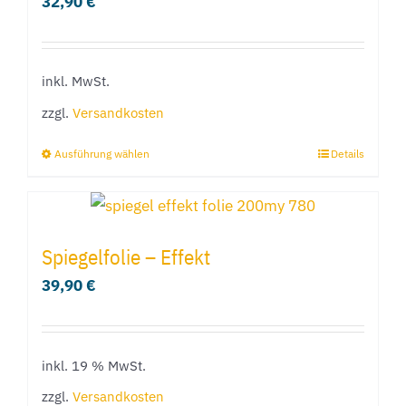
32,90
€
Die
Optionen
können
inkl. MwSt.
auf
der
zzgl.
Versandkosten
Produktseite
Ausführung wählen
Details
Dieses
gewählt
Produkt
werden
weist
mehrere
Spiegelfolie – Effekt
Varianten
39,90
€
auf.
Die
Optionen
inkl. 19 % MwSt.
können
zzgl.
Versandkosten
auf