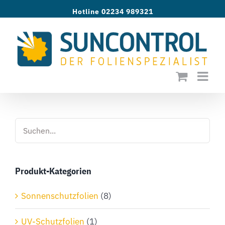
Zum
Hotline 02234 989321
Inhalt
springen
Produkt-Kategorien
Sonnenschutzfolien
(8)
UV-Schutzfolien
(1)