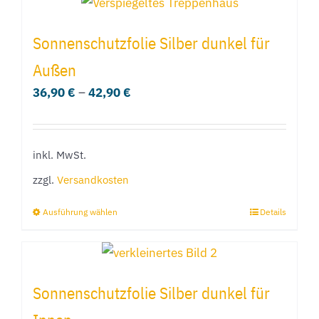
weist
werden
mehrere
Sonnenschutzfolie Silber dunkel für
Varianten
Außen
auf.
36,90
€
–
42,90
€
Die
Optionen
können
inkl. MwSt.
auf
der
zzgl.
Versandkosten
Produktseite
Ausführung wählen
Details
Dieses
gewählt
Produkt
werden
weist
mehrere
Sonnenschutzfolie Silber dunkel für
Varianten