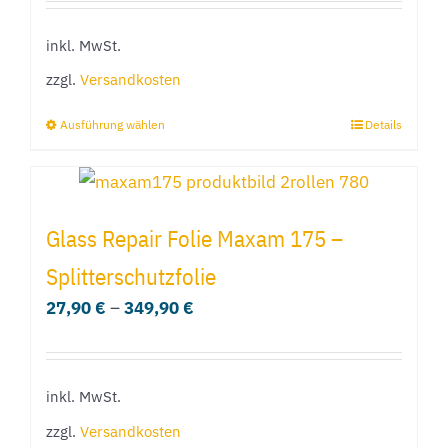
Optionen
inkl. MwSt.
können
zzgl.
Versandkosten
auf
der
Ausführung wählen
Details
Dieses
Produktseite
Produkt
gewählt
weist
werden
mehrere
Glass Repair Folie Maxam 175 –
Varianten
Splitterschutzfolie
auf.
27,90
€
–
349,90
€
Die
Optionen
können
inkl. MwSt.
auf
der
zzgl.
Versandkosten