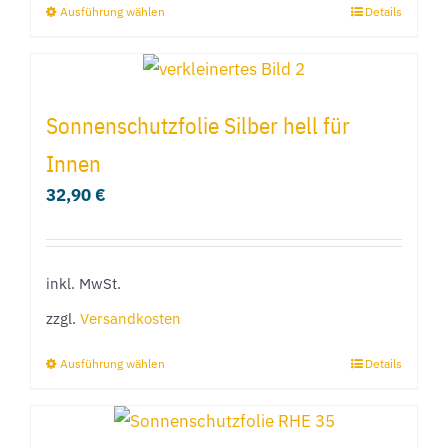
Ausführung wählen
Details
Dieses
Produkt
weist
mehrere
Sonnenschutzfolie Silber hell für
Varianten
Innen
auf.
32,90
€
Die
Optionen
können
inkl. MwSt.
auf
der
zzgl.
Versandkosten
Produktseite
Ausführung wählen
Details
Dieses
gewählt
Produkt
werden
weist