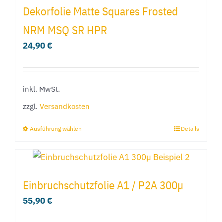
mehrere
Dekorfolie Matte Squares Frosted
Varianten
NRM MSQ SR HPR
auf.
24,90
€
Die
Optionen
können
inkl. MwSt.
auf
der
zzgl.
Versandkosten
Produktseite
Ausführung wählen
Details
Dieses
gewählt
Produkt
werden
weist
mehrere
Einbruchschutzfolie A1 / P2A 300µ
Varianten
55,90
€
auf.
Die