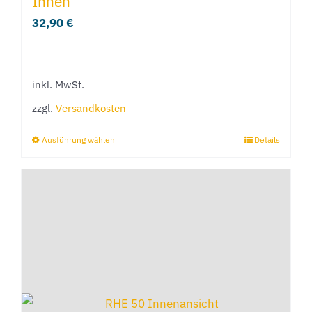
Innen
auf.
32,90
€
Die
Optionen
können
inkl. MwSt.
auf
der
zzgl.
Versandkosten
Produktseite
Ausführung wählen
Details
Dieses
gewählt
Produkt
werden
weist
mehrere
Varianten
auf.
Die
Optionen
können