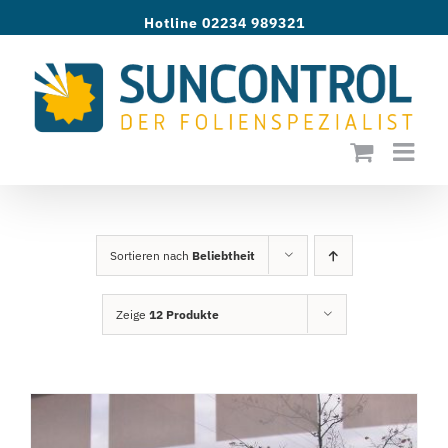
Zum
Hotline 02234 989321
Inhalt
springen
Sortieren nach
Beliebtheit
Zeige
12 Produkte