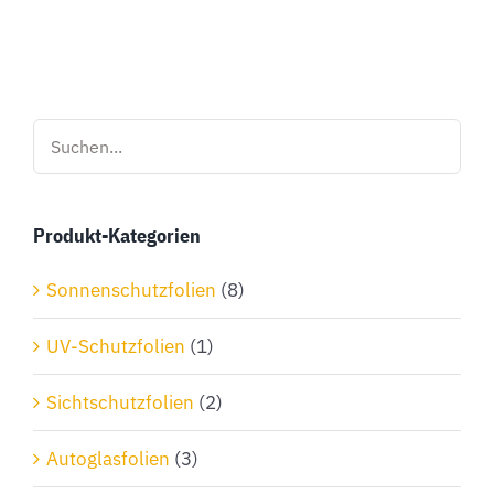
Produkt
weist
mehrere
Varianten
auf.
Die
Optionen
Produkt-Kategorien
können
auf
Sonnenschutzfolien
(8)
der
Produktseite
UV-Schutzfolien
(1)
gewählt
Sichtschutzfolien
(2)
werden
Autoglasfolien
(3)