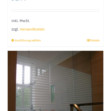
inkl. MwSt.
zzgl.
Versandkosten
Ausführung wählen
Details
Dieses
Produkt
weist
mehrere
Varianten
auf.
Die
Optionen
können
auf